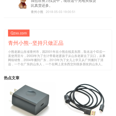
我也在努力找货中，现在这个充电头假货
比真货还多。
青州小熊
2018-05-03 19:00:51
Qzxx.com
青州小熊--坚持只做正品
小熊老家山东省青州市，因2001年在小熊在线卖东西，取名这个ID后一
直使用至今，2003年为了生计带着老婆孩子从山东老家去了汉口，从事
网络销售，2004年搬到广东，2013年为了女儿上学又从广州搬到了清
远，一个在广东的山东人，一个在网上卖东西交到很多朋友的山东人。
热点文章