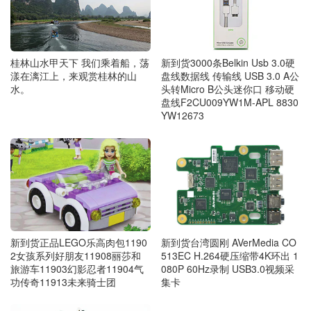
桂林山水甲天下 我们乘着船，荡
新到货3000条Belkin Usb 3.0硬
漾在漓江上，来观赏桂林的山
盘线数据线 传输线 USB 3.0 A公
水。
头转Micro B公头迷你口 移动硬
盘线F2CU009YW1M-APL 8830
YW12673
新到货正品LEGO乐高肉包1190
新到货台湾圆刚 AVerMedia CO
2女孩系列好朋友11908丽莎和
513EC H.264硬压缩带4K环出 1
旅游车11903幻影忍者11904气
080P 60Hz录制 USB3.0视频采
功传奇11913未来骑士团
集卡