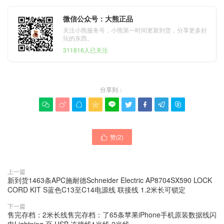
微信公众号：大熊正品
关注小熊服务号，小熊第一时间更新到货，分享更多好
玩的东西。
311816人已关注
分享到：









赞(
2
)

上一篇
新到货1463条APC施耐德Schneider Electric AP8704SX590 LOCK
CORD KIT S蓝色C13至C14电源线 联接线 1.2米长可锁定
下一篇
售完存档：2米长线售完存档：了65条苹果iPhone手机原装数据线闪