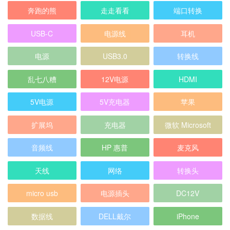
奔跑的熊
走走看看
端口转换
USB-C
电源线
耳机
电源
USB3.0
转换线
乱七八糟
12V电源
HDMI
5V电源
5V充电器
苹果
扩展坞
充电器
微软 Microsoft
音频线
HP 惠普
麦克风
天线
网络
转换头
micro usb
电源插头
DC12V
数据线
DELL戴尔
iPhone