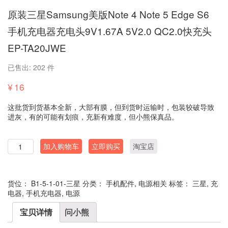
原装三星Samsung美版Note 4 Note 5 Edge S6
手机充电器充电头9V1.67A 5V2.0 QC2.0快充头
EP-TA20JWE
已售出: 202 件
¥
16
这批货到货基本全新，大部有膜，但到货时运输时，包装较破导致
进灰，有的可能有划痕，充新有难度，但小熊保真品。
数
加入购物车
立即购买
淘宝店
量
货位：
B1-5-1-01-三星
分类：
手机配件
,
电源相关
标签：
三星
,
充
电器
,
手机充电器
,
电源
宝贝详情
问小熊