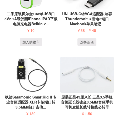
二手原装贝尔金10w单USB口
UNI USB-C转VGA适配器 兼容
5V2.1A绿胶圈iPhone IPAD平板
Thunderbolt 3 雷电3端口
电脑充电器Belkin 2...
Macbook苹果笔记...
¥
10
¥
38
–
¥
45
加入购物车
选择选项
原装正品43厘米长 三星3.5手机
枫笛Saramonic SmartRig II 专
音频延长线镀金3.5MM音频手机
业音频适配器 XLR卡侬端口转
耳机麦延长线转接线公转母
3.5MM接口 吉他...
¥
1.50
¥
180