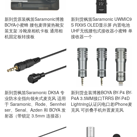
新到货原装枫笛Saramonic博雅
新到货枫笛Saramonic UWMIC9
BOYA小蜜蜂 腰包麦弹簧热靴安
S RX9S OLED显示屏 内置电池
装支架 冷靴座相机卡板 通用相
UHF无线腰包式接收器小蜜蜂 单
机固定板转接板
接收器一个
新到货枫笛Saramonic DK5A 专
新到货盒装博雅BOYA BY-P4 BY-
业防水全指向领夹式麦克风 适用
P4A 3.5MM接口TRRS BY-P4D
于 Saramonic、Rode、Sennhei
Lightning认证闪电口老iPhone麦
ser、Senal、Azden 和 BOYA 发
克风 可折叠手机外置麦克风
射器（带锁定 3.5mm 连接器）