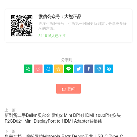
微信公众号：大熊正品
关注小熊服务号，小熊第一时间更新到货，分享更多好
玩的东西。
311816人已关注
分享到：









赞(
0
)

上一篇
新到货二手Belkin贝尔金 雷电2 Mini DP转HDMI 1080P转换头
F2CD021 Mini DisplayPort to HDMI Adapter转换线
下一篇
售完存档：摩托罗拉Motorola Razr Denon天龙 USB-C Type-C