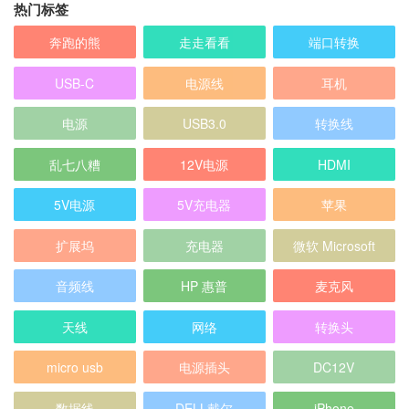
热门标签
奔跑的熊
走走看看
端口转换
USB-C
电源线
耳机
电源
USB3.0
转换线
乱七八糟
12V电源
HDMI
5V电源
5V充电器
苹果
扩展坞
充电器
微软 Microsoft
音频线
HP 惠普
麦克风
天线
网络
转换头
micro usb
电源插头
DC12V
数据线
DELL戴尔
iPhone