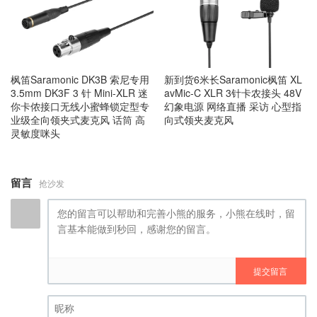
枫笛Saramonic DK3B 索尼专用
新到货6米长Saramonic枫笛 XL
3.5mm DK3F 3 针 Mini-XLR 迷
avMic-C XLR 3针卡农接头 48V
你卡侬接口无线小蜜蜂锁定型专
幻象电源 网络直播 采访 心型指
业级全向领夹式麦克风 话筒 高
向式领夹麦克风
灵敏度咪头
留言
抢沙发
提交留言