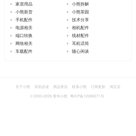
家居用品
小熊拆解
小熊新货
小熊茶园
手机配件
技术分享
电源相关
相机配件
端口转换
线材配件
网络相关
耳机话筒
车载配件
随心闲谈
关于小熊
买前必读
商品售后
联系小熊
订阅更新
淘宝店
© 2003-2026
青州小熊
粤ICP备12089271号