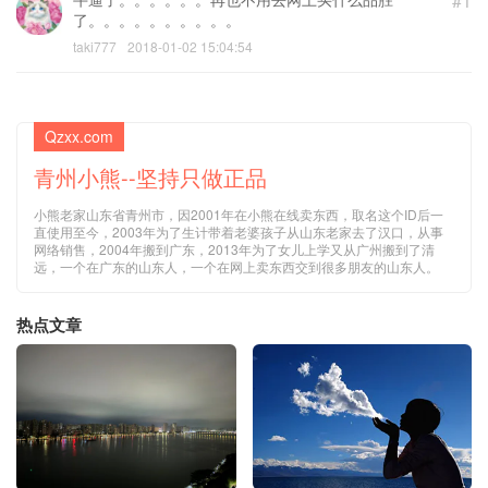
#1
了。。。。。。。。。。
taki777
2018-01-02 15:04:54
Qzxx.com
青州小熊--坚持只做正品
小熊老家山东省青州市，因2001年在小熊在线卖东西，取名这个ID后一
直使用至今，2003年为了生计带着老婆孩子从山东老家去了汉口，从事
网络销售，2004年搬到广东，2013年为了女儿上学又从广州搬到了清
远，一个在广东的山东人，一个在网上卖东西交到很多朋友的山东人。
热点文章