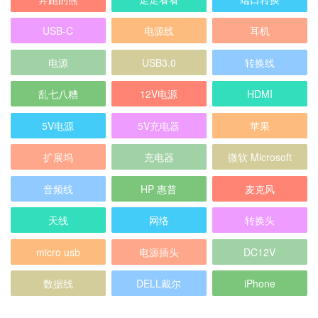
USB-C
电源线
耳机
电源
USB3.0
转换线
乱七八糟
12V电源
HDMI
5V电源
5V充电器
苹果
扩展坞
充电器
微软 Microsoft
音频线
HP 惠普
麦克风
天线
网络
转换头
micro usb
电源插头
DC12V
数据线
DELL戴尔
iPhone