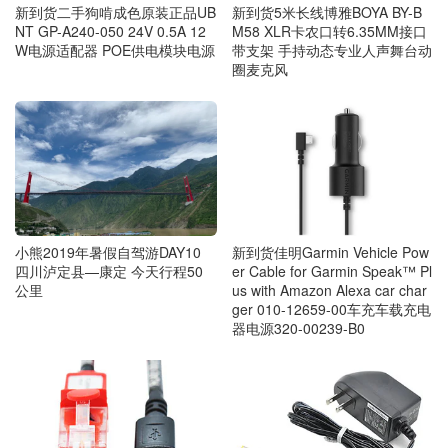
新到货二手狗啃成色原装正品UB
新到货5米长线博雅BOYA BY-B
NT GP-A240-050 24V 0.5A 12
M58 XLR卡农口转6.35MM接口
W电源适配器 POE供电模块电源
带支架 手持动态专业人声舞台动
圈麦克风
小熊2019年暑假自驾游DAY10
新到货佳明Garmin Vehicle Pow
四川泸定县—康定 今天行程50
er Cable for Garmin Speak™ Pl
公里
us with Amazon Alexa car char
ger 010-12659-00车充车载充电
器电源320-00239-B0