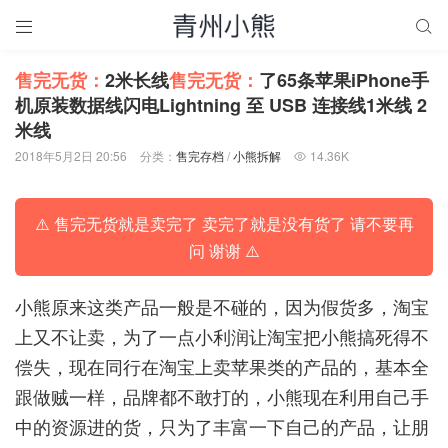


售完无货：
2米长线
售完无货：
了65条苹果iPhone手
机原装数据线闪电Lightning 至 USB 连接线1米线 2
米线
2018年5月2日 20:56
分类：
售完存档
/
小熊拆解
14.36K

⚠️ 售完无货就是卖完了 卖完了就是没有货了 请不要再
问 谢谢 ⚠️
小熊原来这类产品一般是不碰的，因为假货多，淘宝
上又不让卖，为了一点小利润让淘宝把小熊搞死得不
偿失，现在同行在淘宝上卖苹果类的产品的，基本全
跟做贼一样，品牌都不敢打的，小熊现在利用自己手
中的资源进的货，只为了丰富一下自己的产品，让朋