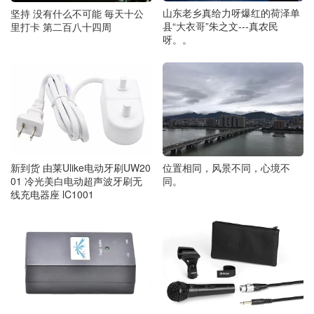
山东老乡真给力呀爆红的荷泽单
坚持 没有什么不可能 毎天十公
县“大衣哥”朱之文---真农民
里打卡 第二百八十四周
呀。。
新到货 由莱Ulike电动牙刷UW20
位置相同，风景不同，心境不
01 冷光美白电动超声波牙刷无
同。
线充电器座 lC1001