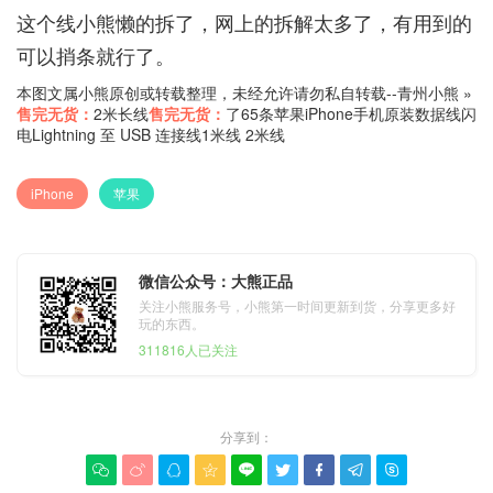
这个线小熊懒的拆了，网上的拆解太多了，有用到的
可以捎条就行了。
本图文属小熊原创或转载整理，未经允许请勿私自转载--
青州小熊
»
售完无货：
2米长线
售完无货：
了65条苹果iPhone手机原装数据线闪
电Lightning 至 USB 连接线1米线 2米线
iPhone
苹果
微信公众号：大熊正品
关注小熊服务号，小熊第一时间更新到货，分享更多好
玩的东西。
311816人已关注
分享到：








