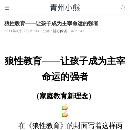


狼性教育——让孩子成为主宰命运的强者
2011年3月27日 21:03
分类：
随心闲谈
6.24K

狼性教育——让孩子成为主宰
命运的强者
（家庭教育新理念）
在《狼性教育》的封面写着这样两