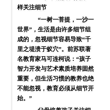
样关注细节
“一树一菩提，一沙一
世界”，生活是由许多细节组
成的，忽视细节容易导致“千
里之堤溃于蚁穴”。前苏联著
名教育家马可连柯说：“孩子
智力开发与艺术素质培养固然
重要，但生活习惯的教养也绝
不能忽视，教育必须从细节开
始。”