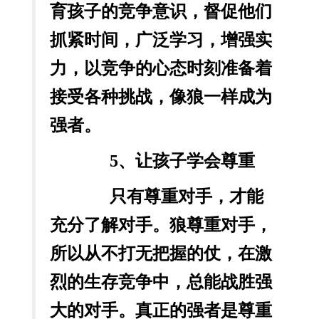
育孩子的竞争意识，督促他们
抓紧时间，广泛学习，增强实
力，以竞争的心态时刻准备着
接受各种挑战，像狼一样成为
强者。
5、让孩子学会尊重
只有尊重对手，才能
充分了解对手。狼尊重对手，
所以从不打无把握的仗，在激
烈的生存竞争中，总能战胜强
大的对手。真正的强者是尊重