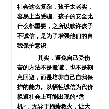
社会这么复杂，孩子太老实，
容易上当受骗。孩子的安全比
什么都重要，之所以默许孩子
不诚信，是为了增强他们的自
我保护意识。
其实，避免自己受伤
害的方法不是撒谎，也不是刻
意回避，而是培养自己自我保
护的能力。以牺牲诚信为代价
躲避社会上可能出现的“危
机”，无异于抱薪救火，让大