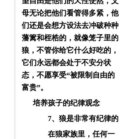
望自由是他们的天性使然，父
母无论把他们看管得多紧，他
们还是会想方设法去冲破种种
藩篱和桎梏的，就像笼子里的
狼，不管你给它什么好吃的，
它们永远都会处于不安分状
态，不愿享受“被限制自由的
富贵”。
培养孩子的纪律观念
7、狼是非常有纪律的
在狼家族里，任何一