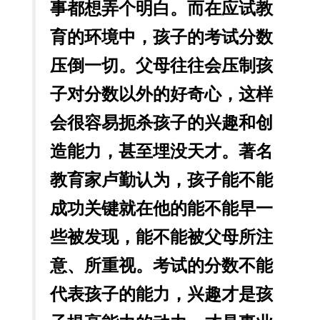
事都想弄个明白。而在应试教
育的环境中，孩子的考试分数
压倒一切。父母往往会压制孩
子对分数以外的好奇心，这样
会很容易扼杀孩子的兴趣和创
造能力，甚至埋没天才。著名
教育家卢勤认为，孩子能不能
成功关键就在他的能不能早一
些被发现，能不能被父母所注
意、所重视。考试的分数不能
代表孩子的能力，兴趣才是孩