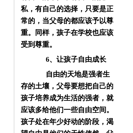
私，有自己的选择，只要是正
常的，当父母的都应该予以尊
重。同样，孩子在学校也应该
受到尊重。
6、让孩子自由成长
自由的天地是强者生
存的土壤，父母要想把自己的
孩子培养成为生活的强者，就
应该多给他们一些自由空间。
孩子处在年少好动的阶段，渴