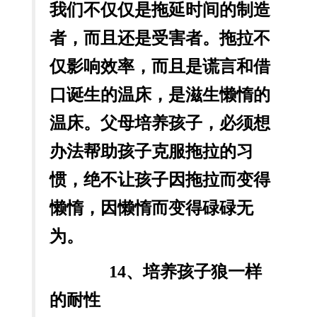
我们不仅仅是拖延时间的制造
者，而且还是受害者。拖拉不
仅影响效率，而且是谎言和借
口诞生的温床，是滋生懒惰的
温床。父母培养孩子，必须想
办法帮助孩子克服拖拉的习
惯，绝不让孩子因拖拉而变得
懒惰，因懒惰而变得碌碌无
为。
14、培养孩子狼一样
的耐性