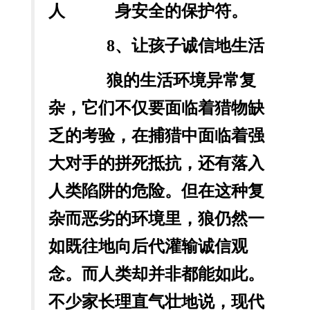
人 身安全的保护符。
8、让孩子诚信地生活
狼的生活环境异常复
杂，它们不仅要面临着猎物缺
乏的考验，在捕猎中面临着强
大对手的拼死抵抗，还有落入
人类陷阱的危险。但在这种复
杂而恶劣的环境里，狼仍然一
如既往地向后代灌输诚信观
念。而人类却并非都能如此。
不少家长理直气壮地说，现代