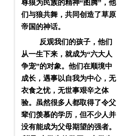
尊狼为民族的精神“图腾”，他
们与狼共舞，共同创造了草原
帝国的神话。
反观我们的孩子，他们
从一生下来，就成为“六大人
争宠”的对象。他们在顺境中
成长，遇事以自我为中心，无
衣食之忧，无世事艰辛之体
验。虽然很多人都取得了令父
辈们羡慕的学历，但不少人并
没有能成为父母期望的强者。