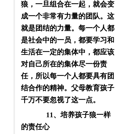
狼，一旦组合在一起，就会变
成一个非常有力量的团队。这
就是团结的力量。每一个人都
是社会中的一员，都要学习和
生活在一定的集体中，都应该
对自己所在的集体尽一份责
任，所以每一个人都要具有团
结合作的精神。父母教育孩子
千万不要忽视了这一点。
11、培养孩子狼一样
的责任心