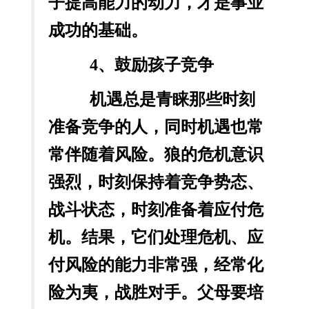
子提高能力的动力，才是事业
成功的基础。
4、鼓励孩子竞争
机遇总是青睐那些时刻
准备竞争的人，同时机遇也常
常伴随着风险。狼的危机意识
强烈，时刻保持着竞争势态、
战斗状态，时刻准备着应付危
机。结果，它们处理危机、应
付风险的能力非常强，经常化
险为夷，战胜对手。父母要培