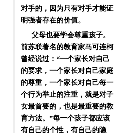
对手的，因为只有对手才能证
明强者存在的价值。
父母也要学会尊重孩子。
前苏联著名的教育家马可连柯
曾经说过：“一个家长对自己
的要求，一个家长对自己家庭
的尊重，一个家长对自己每一
个行为举止的注重，就是对子
女最首要的，也是最重要的教
育方法。”每一个孩子都应该
有自己的个性，有自己的隐