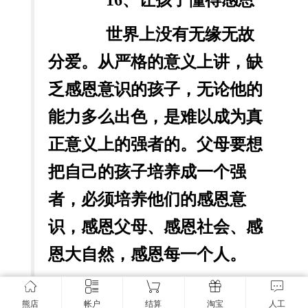
世界上没有无缘无故
分爱。从严格的意义上讲，缺
乏感恩意识的孩子，无论他的
能力多么出色，是难以成为真
正意义上的强者的。父母要想
把自己的孩子培养成一个强
者，必须培养他们的感恩意
识，感恩父母、感恩社会、感
恩大自然，感恩每一个人。
17、让孩子向狼学习
熊店
帐户
结算
淘宝
人工