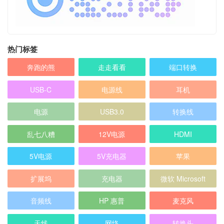
热门标签
奔跑的熊
走走看看
端口转换
USB-C
电源线
耳机
电源
USB3.0
转换线
乱七八糟
12V电源
HDMI
5V电源
5V充电器
苹果
扩展坞
充电器
微软 Microsoft
音频线
HP 惠普
麦克风
天线
网络
转换头