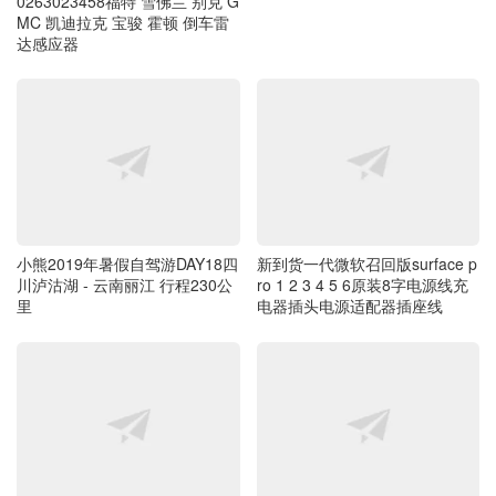
0263023458福特 雪佛兰 别克 G
MC 凯迪拉克 宝骏 霍顿 倒车雷
达感应器
新到货一代微软召回版surface p
小熊2019年暑假自驾游DAY18四
ro 1 2 3 4 5 6原装8字电源线充
川泸沽湖 - 云南丽江 行程230公
电器插头电源适配器插座线
里
新到货研究品CANARY All-in-On
新到货枫笛Saramonic UWMIC9