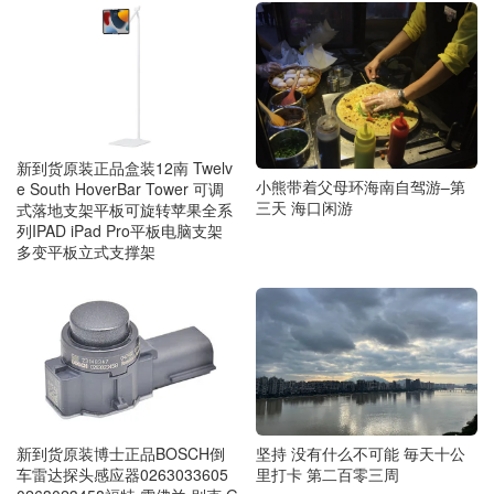
新到货原装正品盒装12南 Twelv
小熊带着父母环海南自驾游–第
e South HoverBar Tower 可调
三天 海口闲游
式落地支架平板可旋转苹果全系
列IPAD iPad Pro平板电脑支架
多变平板立式支撑架
新到货原装博士正品BOSCH倒
坚持 没有什么不可能 毎天十公
车雷达探头感应器0263033605
里打卡 第二百零三周