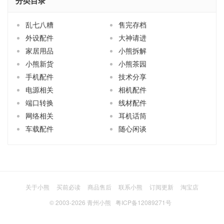
乱七八糟
售完存档
外设配件
大神请进
家居用品
小熊拆解
小熊新货
小熊茶园
手机配件
技术分享
电源相关
相机配件
端口转换
线材配件
网络相关
耳机话筒
车载配件
随心闲谈
关于小熊
买前必读
商品售后
联系小熊
订阅更新
淘宝店
© 2003-2026
青州小熊
粤ICP备12089271号