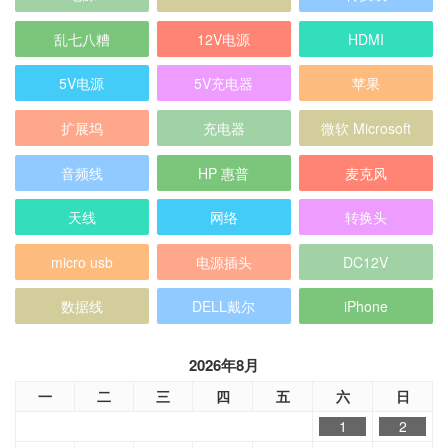
乱七八糟
12V电源
HDMI
5V电源
5V充电器
苹果
扩展坞
充电器
微软 Microsoft
音频线
HP 惠普
麦克风
天线
网络
转换头
micro usb
电源插头
DC12V
数据线
DELL戴尔
iPhone
2026年8月
一
二
三
四
五
六
日
1
2