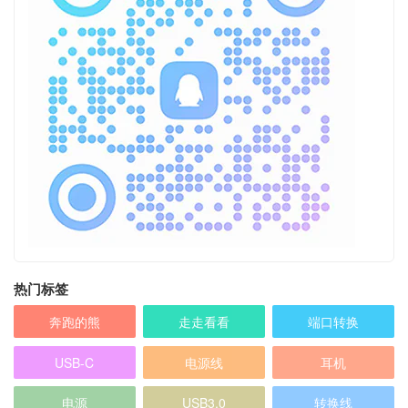
热门标签
奔跑的熊
走走看看
端口转换
USB-C
电源线
耳机
电源
USB3.0
转换线