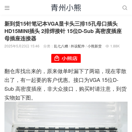


新到货15针笔记本VGA显卡头三排15孔母口插头
HD15MINI插头 2排焊接针 15位D-Sub 高密度插座
母插座连接器
2025年5月23日 15:46
分类：
乱七八糟
/
外设配件
/
小熊新货
1.88K

翻仓库找出来的，原来做单时漏下了两箱，现在零散
出了，有一起要的客户优惠。接口为VGA 15位D-
Sub 高密度插座，非大众接口，购买时请注意，到货
实物如下图。