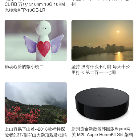
州
CL-RB 万兆1310nm 10G 10KM
光模块XFP-10GE-LR
触动心脏的微小说二
坚持 没有什么不可能 毎天十公
里打卡 第二百一十七周
新到货全新散装韩国版Aqara网
上山容易下山难--2016款福特探
关 M2L Apple HomeKit Siri 架构
险者2.3T-望军山大杂顶观赏杜鹃