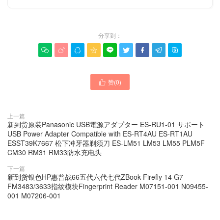
分享到：









赞(
0
)

上一篇
新到货原装Panasonic USB電源アダプター ES-RU1-01 サポート
USB Power Adapter Compatible with ES-RT4AU ES-RT1AU
ESST39K7667 松下冲牙器剃须刀 ES-LM51 LM53 LM55 PLM5F
CM30 RM31 RM33防水充电头
下一篇
新到货银色HP惠普战66五代六代七代ZBook Firefly 14 G7
FM3483/3633指纹模块Fingerprint Reader M07151-001 N09455-
001 M07206-001