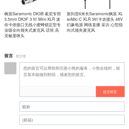
枫笛Saramonic DK3B 索尼专用
新到货6米长Saramonic枫笛 XL
3.5mm DK3F 3 针 Mini-XLR 迷
avMic-C XLR 3针卡农接头 48V
你卡侬接口无线小蜜蜂锁定型专
幻象电源 网络直播 采访 心型指
业级全向领夹式麦克风 话筒 高
向式领夹麦克风
灵敏度咪头
留言
抢沙发
提交留言
昵称 (必填)
(邮箱) (必填)