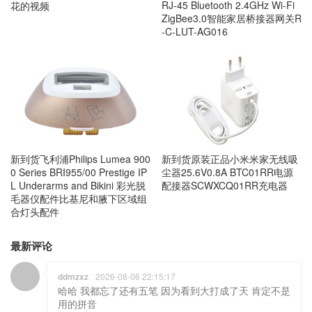
RJ-45 Bluetooth 2.4GHz Wi-Fi
花的视频
ZigBee3.0智能家居桥接器网关R
-C-LUT-AG016
新到货飞利浦Philips Lumea 900
新到货原装正品小米米家无线吸
0 Series BRI955/00 Prestige IP
尘器25.6V0.8A BTC01RR电源
L Underarms and Bikini 彩光脱
配接器SCWXCQ01RR充电器
毛器仪配件比基尼和腋下区域组
合灯头配件
最新评论
ddmzxz
2026-08-06 22:15:17
哈哈 我都忘了还有五笔 因为看到大打成了天 肯定不是
用的拼音