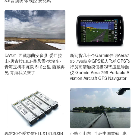
3.5音频线 带线控 麦克风
DAY21 西藏那曲安多县-妥巨拉
新到货几十个Garmin佳明Aera7
山-唐古拉山口-暴风雪-大堵车-
95 796航空GPS私人飞机GPS飞
青海玉树不冻泉 512公里 西藏再
行员高清触摸便携GPS卫星导航
见 青海我又来了
仪 Garmin Aera 796 Portable A
viation Aircraft GPS Navigator
小熊回山东--半环中国首站--惠
现货30个爱立信FTLX1412D3B