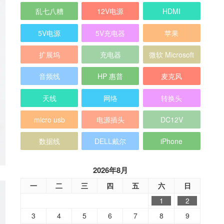
乱七八糟
12V电源
HDMI
5V电源
5V充电器
苹果
扩展坞
充电器
微软 Microsoft
音频线
HP 惠普
麦克风
天线
网络
转换头
micro usb
电源插头
DC12V
数据线
DELL戴尔
iPhone
2026年8月
一
二
三
四
五
六
日
1
2
3
4
5
6
7
8
9