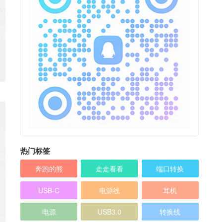
热门标签
奔跑的熊
走走看看
端口转换
USB-C
电源线
耳机
电源
USB3.0
转换线