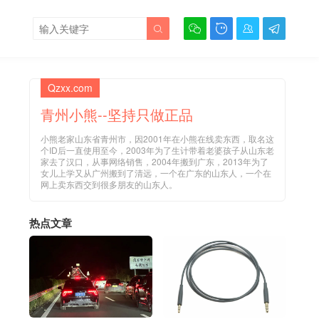





Qzxx.com
青州小熊--坚持只做正品
小熊老家山东省青州市，因2001年在小熊在线卖东西，取名这
个ID后一直使用至今，2003年为了生计带着老婆孩子从山东老
家去了汉口，从事网络销售，2004年搬到广东，2013年为了
女儿上学又从广州搬到了清远，一个在广东的山东人，一个在
网上卖东西交到很多朋友的山东人。
热点文章
，