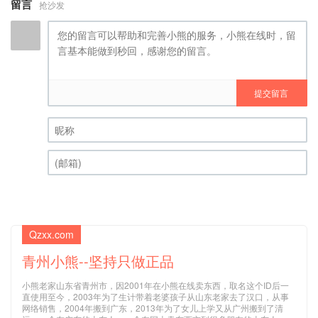
留言
抢沙发
提交留言
昵称 (必填)
(邮箱) (必填)
Qzxx.com
青州小熊--坚持只做正品
小熊老家山东省青州市，因2001年在小熊在线卖东西，取名这个ID后一
直使用至今，2003年为了生计带着老婆孩子从山东老家去了汉口，从事
网络销售，2004年搬到广东，2013年为了女儿上学又从广州搬到了清