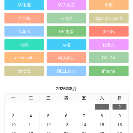
5V电源
5V充电器
苹果
扩展坞
充电器
微软 Microsoft
音频线
HP 惠普
麦克风
天线
网络
转换头
micro usb
电源插头
DC12V
数据线
DELL戴尔
iPhone
2026年8月
一
二
三
四
五
六
日
1
2
3
4
5
6
7
8
9
10
11
12
13
14
15
16