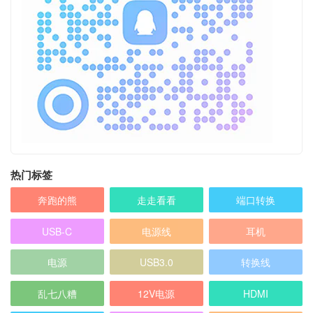
热门标签
奔跑的熊
走走看看
端口转换
USB-C
电源线
耳机
电源
USB3.0
转换线
乱七八糟
12V电源
HDMI