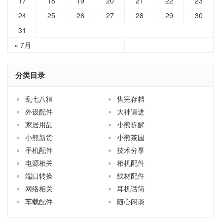
17
18
19
20
21
22
23
24
25
26
27
28
29
30
31
« 7月
分类目录
乱七八糟
售完存档
外设配件
大神请进
家居用品
小熊拆解
小熊新货
小熊茶园
手机配件
技术分享
电源相关
相机配件
端口转换
线材配件
网络相关
耳机话筒
车载配件
随心闲谈