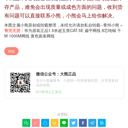
存产品，难免会出现质量或成色方面的问题，收到货
有问题可以直接联系小熊，小熊会马上给你解决。
本图文属小熊原创或转载整理，未经允许请勿私自转载--
青州小熊
»
售完无货：
华为原装正品1.5米超五类CAT.5E 扁平网线 8芯纯铜 千
M 1000M网线 黄色面条网线
网线
微信公众号：大熊正品
关注小熊服务号，小熊第一时间更新到货，分享更多好
玩的东西。
311816人已关注
分享到：








