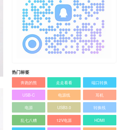
热门标签
奔跑的熊
走走看看
端口转换
USB-C
电源线
耳机
电源
USB3.0
转换线
乱七八糟
12V电源
HDMI