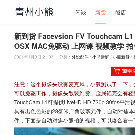
闲谈
新货
熊店
新到货 Facevsion FV Touchcam 
OSX MAC免驱动 上网课 视频教学
2021年1月9日 21:03
分类：
外设配件
/
小熊拆解
/
小熊新货
/
注意：这个摄像头没有麦克风，小熊测试了一下，效果还
可以免驱工作，摄像头散装到货，金属铝壳会有轻微
TouchCam L1可提供LiveHD HD 720p 30fp
具有出色色彩的28毫米广角玻璃元件，自动对焦本机
件，下面是自动对焦小熊拍的视频，可以凑合看一