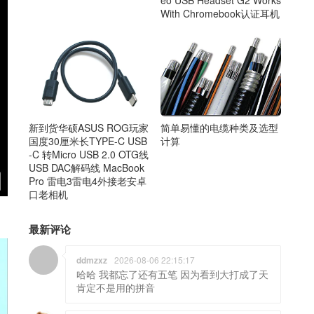
With Chromebook认证耳机
简单易懂的电缆种类及选型
新到货华硕ASUS ROG玩家
计算
国度30厘米长TYPE-C USB
-C 转Micro USB 2.0 OTG线
USB DAC解码线 MacBook
Pro 雷电3雷电4外接老安卓
口老相机
最新评论
ddmzxz
2026-08-06 22:15:17
哈哈 我都忘了还有五笔 因为看到大打成了天
肯定不是用的拼音