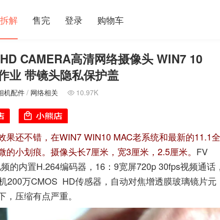
拆解
售完
登录
购物车
L1 HD CAMERA高清网络摄像头 WIN7 10
 拍作业 带镜头隐私保护盖
相机配件
/
网络相关
10.97K

不错，在WIN7 WIN10 MAC老系统和最新的11.1
的小划痕。摄像头长7厘米，宽3厘米，2.5厘米。
FV
s平滑视频的内置H.264编码器，16：9宽屏720p 30fps视频通话
200万CMOS HD传感器，自动对焦增透膜玻璃镜片元
下，压缩有点严重。