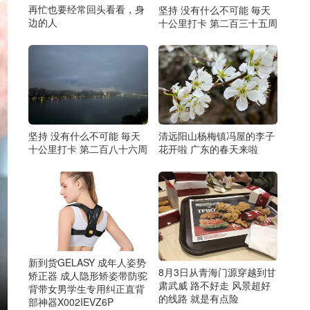
再忙也要经常回头看看，身
坚持 没有什么不可能 毎天
边的人
十公里打卡 第二百三十五周
坚持 没有什么不可能 毎天
清远阳山杨梅镇冯屋的李子
十公里打卡 第二百八十六周
花开啦 广东的春天来啦
新到货GELASY 成年人姿势
8月3日从青海门源穿越到甘
矫正器 成人隐形矫姿带防驼
肃武威 路不好走 风景超好
背带女男学生专用纠正直背
的线路 就是有点险
部神器X002IEVZ6P