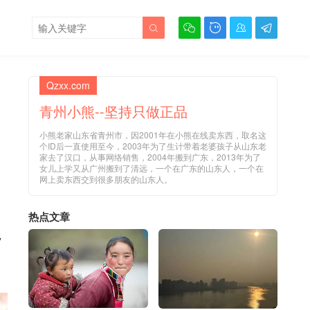





Qzxx.com
青州小熊--坚持只做正品
小熊老家山东省青州市，因2001年在小熊在线卖东西，取名这
个ID后一直使用至今，2003年为了生计带着老婆孩子从山东老
家去了汉口，从事网络销售，2004年搬到广东，2013年为了
女儿上学又从广州搬到了清远，一个在广东的山东人，一个在
网上卖东西交到很多朋友的山东人。
全
热点文章
，