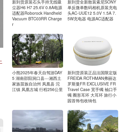
新到货原装石头手持无线吸
新到货全新散装索尼SONY
尘器H6 H7 25.6V 0.8A电源
单反微单数码相机原装充电
适配器Roborock Handheld
头AC-UUE12 5.0V 1.5A 7.
Vacuum BTC03RR Charge
5W充电器 电源AC适配器
r
上
小熊2025年春天自驾游DAY
新到货原装正品法国限定版
5 湖南邵阳洞口县---湘西土
FREIDA ROTHMAN弗丽达
家族苗族自治州 凤凰县 沱
罗斯曼FR EXCLUSIVE FR
江镇 凤凰古城 行程256公里
Travel Case 宽手镯 袖口手
镯 圈形耳环 大耳环 旅行小
园首饰包收纳包