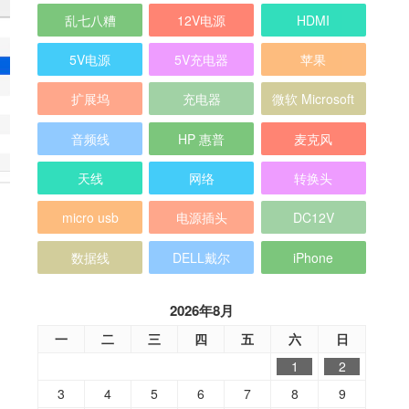
乱七八糟
12V电源
HDMI
5V电源
5V充电器
苹果
扩展坞
充电器
微软 Microsoft
音频线
HP 惠普
麦克风
天线
网络
转换头
micro usb
电源插头
DC12V
数据线
DELL戴尔
iPhone
2026年8月
一
二
三
四
五
六
日
1
2
3
4
5
6
7
8
9