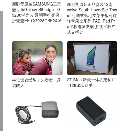
新到货原装SAMSUNG三星
新到货原装正品盒装12南 T
盖世乐Galaxy S6 edge+ G
welve South HoverBar Tow
9280湖光蓝 透明手机壳保
er 可调式落地支架平板可旋
护壳盖EF-QG928CBEGCA
转苹果全系列IPAD iPad Pr
o平板电脑支架 多变平板立
式支撑架
再忙也要经常回头看看，身
27 iMac 新款一体机定制1T
边的人
+128SSD到手