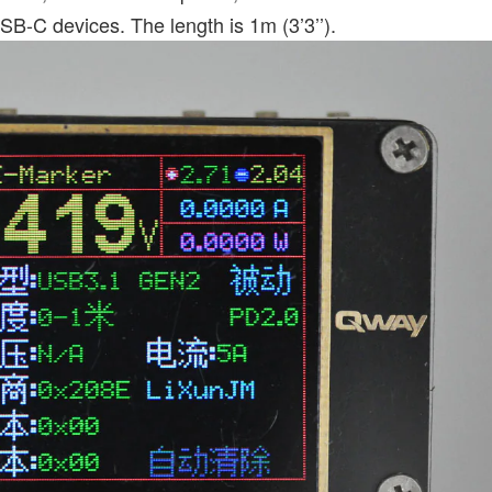
B-C devices. The length is 1m (3’3’’).