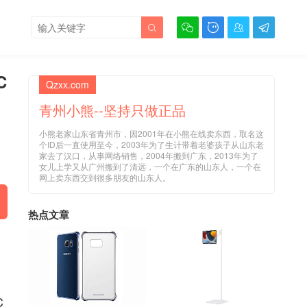





C
Qzxx.com
青州小熊--坚持只做正品
小熊老家山东省青州市，因2001年在小熊在线卖东西，取名这
个ID后一直使用至今，2003年为了生计带着老婆孩子从山东老
家去了汉口，从事网络销售，2004年搬到广东，2013年为了
女儿上学又从广州搬到了清远，一个在广东的山东人，一个在
网上卖东西交到很多朋友的山东人。
热点文章
C