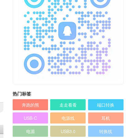
热门标签
奔跑的熊
走走看看
端口转换
USB-C
电源线
耳机
电源
USB3.0
转换线