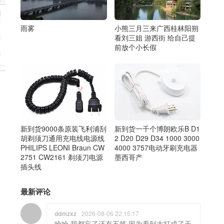
雨雾
小熊三月三来广西桂林阳朔
看刘三姐 游西街 给自己提
前放个小长假
新到货9000条原装飞利浦刮
新到货一千个博朗欧乐B D1
胡剃须刀通用充电线电源线
2 D20 D29 D34 1000 3000
PHILIPS LEONI Braun CW
4000 3757电动牙刷充电器
2751 CW2161 剃须刀电源
墨西哥产
插头线
最新评论
ddmzxz
2026-08-06 22:15:17
哈哈 我都忘了还有五笔 因为看到大打成了天