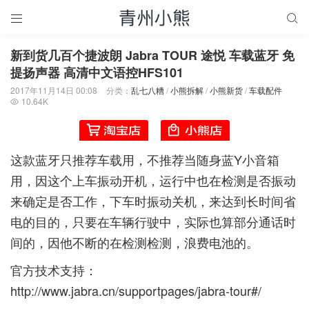


新到货几百个捷波朗 Jabra TOUR 途悦 车载蓝牙 免
提扬声器 高清中文语控HFS101
2017年11月14日 00:08
分类：
乱七八糟
/
小熊拆解
/
小熊新货
/
车载配件
10.64K

这款蓝牙只推荐车载用，不推荐当随身蓝Y小音箱
用，因这个上车振动开机，运行中也在检测是否振动
来确定是否工作，下车时振动关机，来达到长时间省
电的目的，只要在车辆行驶中，实际也算部分通话时
间的，因他不断的在检测检测，浪费电池的。
官方技术支持：
http://www.jabra.cn/supportpages/jabra-tour#/