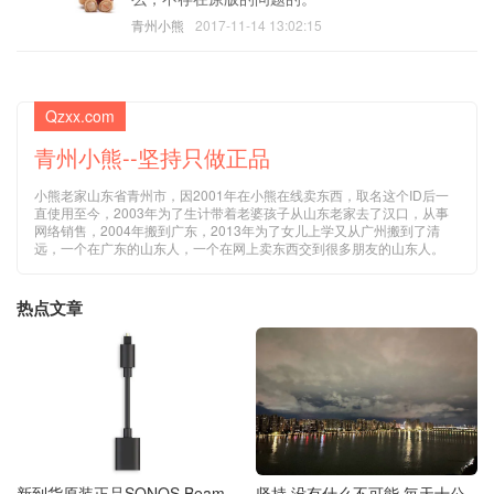
青州小熊
2017-11-14 13:02:15
Qzxx.com
青州小熊--坚持只做正品
小熊老家山东省青州市，因2001年在小熊在线卖东西，取名这个ID后一
直使用至今，2003年为了生计带着老婆孩子从山东老家去了汉口，从事
网络销售，2004年搬到广东，2013年为了女儿上学又从广州搬到了清
远，一个在广东的山东人，一个在网上卖东西交到很多朋友的山东人。
热点文章
新到货原装正品SONOS Beam
坚持 没有什么不可能 毎天十公