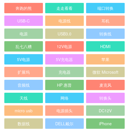
USB-C
电源线
耳机
电源
USB3.0
转换线
乱七八糟
12V电源
HDMI
5V电源
5V充电器
苹果
扩展坞
充电器
微软 Microsoft
音频线
HP 惠普
麦克风
天线
网络
转换头
micro usb
电源插头
DC12V
数据线
DELL戴尔
iPhone
2026年8月