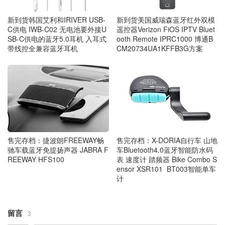
新到货韩国艾利和IRIVER USB-
新到货美国威瑞森蓝牙红外双模
C供电 IWB-C02 无电池要外接U
遥控器Verizon FiOS IPTV Bluet
SB-C供电的蓝牙5.0耳机 入耳式
ooth Remote IPRC1000 博通B
带线控全兼容蓝牙耳机
CM20734UA1KFFB3G方案
售完存档：捷波朗FREEWAY畅
售完存档：X-DORIA自行车 山地
驰车载蓝牙免提扬声器 JABRA F
车Bluetooth4.0蓝牙智能防水码
REEWAY HFS100
表 速度计 踏频器 Bike Combo S
ensor XSR101 BT003智能单车
计
留言
3