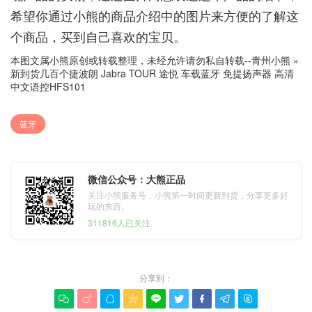
希望你通过小熊的商品介绍中的图片来方便的了解这
个商品，买到自己喜欢的宝贝。
本图文属小熊原创或转载整理，未经允许请勿私自转载--
青州小熊
»
新到货几百个捷波朗 Jabra TOUR 途悦 车载蓝牙 免提扬声器 高清
中文语控HFS101
蓝牙
微信公众号：大熊正品
关注小熊服务号，小熊第一时间更新到货，分享更多好
玩的东西。
311816人已关注
分享到：








