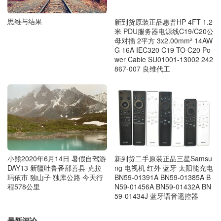
思维与结果
新到货原装正品惠普HP 4FT 1.2
米 PDU服务器电源线C19/C20公
母对插 2平方 3x2.00mm² 14AW
G 16A IEC320 C19 TO C20 Po
wer Cable SU01001-13002 242
867-007 良维代工
小熊2020年6月14日 暑假自驾游
新到货二手原装正品三星Samsu
DAY13 新疆吐鲁番鄯善县-克拉
ng 电视机 红外 蓝牙 太阳能充电
玛依市 独山子 独库公路 今天行
BN59-01391A BN59-01385A B
程578公里
N59-01456A BN59-01432A BN
59-01434J 蓝牙语音遥控器
最新评论