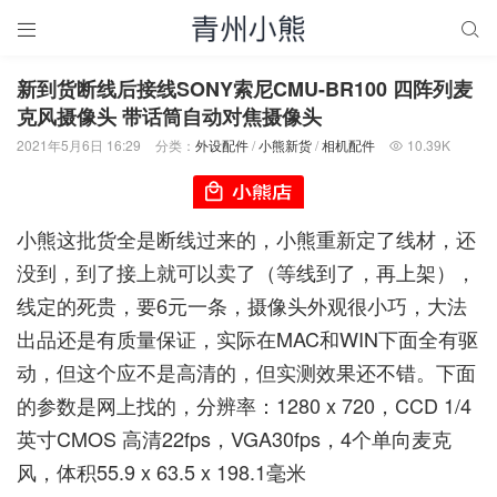


新到货断线后接线SONY索尼CMU-BR100 四阵列麦
克风摄像头 带话筒自动对焦摄像头
2021年5月6日 16:29
分类：
外设配件
/
小熊新货
/
相机配件
10.39K

小熊这批货全是断线过来的，小熊重新定了线材，还
没到，到了接上就可以卖了（等线到了，再上架），
线定的死贵，要6元一条，摄像头外观很小巧，大法
出品还是有质量保证，实际在MAC和WIN下面全有驱
动，但这个应不是高清的，但实测效果还不错。下面
的参数是网上找的，分辨率：1280 x 720，CCD 1/4
英寸CMOS 高清22fps，VGA30fps，4个单向麦克
风，体积55.9 x 63.5 x 198.1毫米