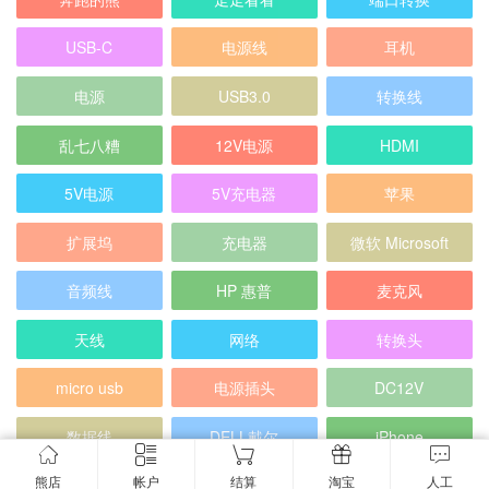
USB-C
电源线
耳机
电源
USB3.0
转换线
乱七八糟
12V电源
HDMI
5V电源
5V充电器
苹果
扩展坞
充电器
微软 Microsoft
音频线
HP 惠普
麦克风
天线
网络
转换头
micro usb
电源插头
DC12V
数据线
DELL戴尔
iPhone
熊店
帐户
结算
淘宝
人工