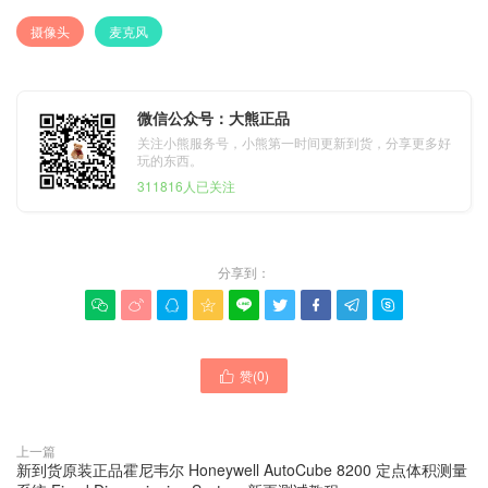
摄像头
麦克风
微信公众号：大熊正品
关注小熊服务号，小熊第一时间更新到货，分享更多好
玩的东西。
311816人已关注
分享到：









赞(
0
)

上一篇
新到货原装正品霍尼韦尔 Honeywell AutoCube 8200 定点体积测量