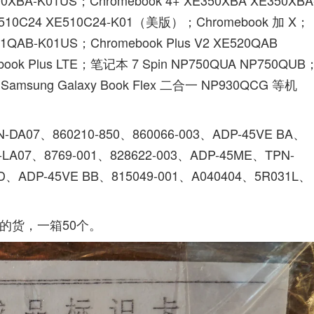
0XBA-K01US；Chromebook 4+ XE350XBA XE350XBA
XE510C24 XE510C24-K01（美版）；Chromebook 加 X；
1QAB-K01US；Chromebook Plus V2 XE520QAB
ook Plus LTE；笔记本 7 Spin NP750QUA NP750QUB
amsung Galaxy Book Flex 二合一 NP930QCG 等机
DA07、860210-850、860066-003、ADP-45VE BA、
-LA07、8769-001、828622-003、ADP-45ME、TPN-
HD、ADP-45VE BB、815049-001、A040404、5R031L、
的货，一箱50个。