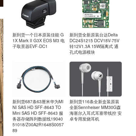
新到货全新原装台达Delta
新到货一个日本原装佳能 G
DC24S1215 DCV18V-75V
1X Mark II G3X EOS M3 电
转12V1.3A 15W隔离式 通
子取景器EVF-DC1
孔式电源模块
新到货687条63厘米华为MI
新到货116条全新盒装原装
NI SAS HD SFF-8643 TO
全新Sennheiser MM30G森
Mini SAS HD SFF-8643 服
海塞尔入耳式耳塞带线控 安
务器存储阵列数据线19040
卓专用发烧耳机
51018/Z00A2R1648S0057
89