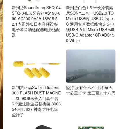
新到货Soundfreaq SFQ-04
新到货白色1.5 米长原装索
SFQ-04L蓝牙音箱AS190-0
尼SONY二合一USB2.0 TO
90-AC200 9V2A 18W 5.5
Micro USB转 USB-C Type-
2.1内正外负日本音频设备
C 通用安卓数据线快充充电
电子琴音响适配器电源适配
线USB-A to Micro USB with
器
USB-C Adaptor CP-ABC15
0 White
新到货正品Swiffer Dusters
坚持 没有什么不可能 毎天
360 FLASH DUST MAGNE
十公里打卡 第三百九十八周
T XL 90厘米长入门套件含
6个魔法除尘器替换装 8006
540415627 神奇防静电除
尘掸子