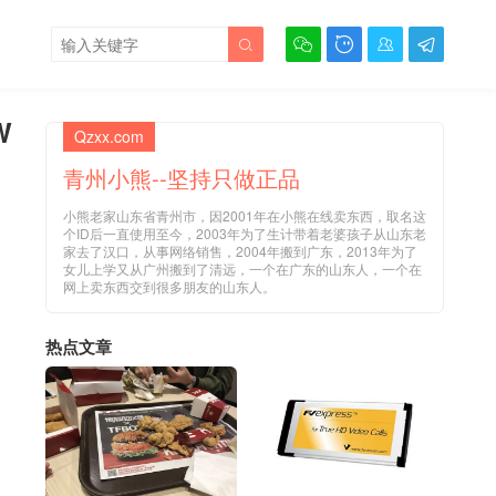





W
Qzxx.com
青州小熊--坚持只做正品
小熊老家山东省青州市，因2001年在小熊在线卖东西，取名这
个ID后一直使用至今，2003年为了生计带着老婆孩子从山东老
家去了汉口，从事网络销售，2004年搬到广东，2013年为了
女儿上学又从广州搬到了清远，一个在广东的山东人，一个在
网上卖东西交到很多朋友的山东人。
热点文章