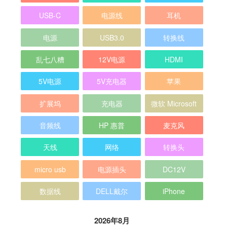
USB-C
电源线
耳机
电源
USB3.0
转换线
乱七八糟
12V电源
HDMI
5V电源
5V充电器
苹果
扩展坞
充电器
微软 Microsoft
音频线
HP 惠普
麦克风
天线
网络
转换头
micro usb
电源插头
DC12V
数据线
DELL戴尔
iPhone
2026年8月