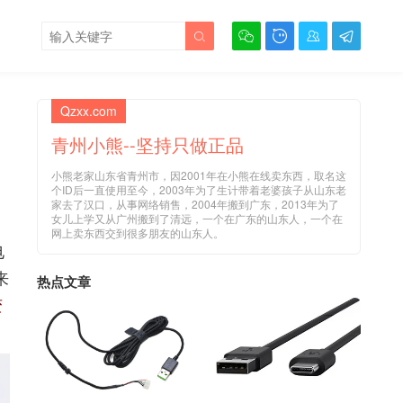





Qzxx.com
青州小熊--坚持只做正品
小熊老家山东省青州市，因2001年在小熊在线卖东西，取名这
个ID后一直使用至今，2003年为了生计带着老婆孩子从山东老
家去了汉口，从事网络销售，2004年搬到广东，2013年为了
女儿上学又从广州搬到了清远，一个在广东的山东人，一个在
网上卖东西交到很多朋友的山东人。
电
来
热点文章
变