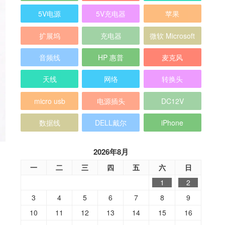
5V电源
5V充电器
苹果
扩展坞
充电器
微软 Microsoft
音频线
HP 惠普
麦克风
天线
网络
转换头
micro usb
电源插头
DC12V
数据线
DELL戴尔
iPhone
2026年8月
一
二
三
四
五
六
日
1
2
3
4
5
6
7
8
9
10
11
12
13
14
15
16