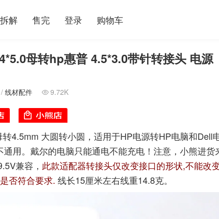
拆解
售完
登录
购物车
.0母转hp惠普 4.5*3.0带针转接头 电源
/
线材配件
9.72K

0母转4.5mm 大圆转小圆，适用于HP电源转HP电脑和Dell
间不通用。戴尔的电脑只能通电不能充电！注意，小熊进货
9.5V兼容，
此款适配器转接头仅改变接口的形状,不能改
是否符合要求.
线长15厘米左右线重14.8克。