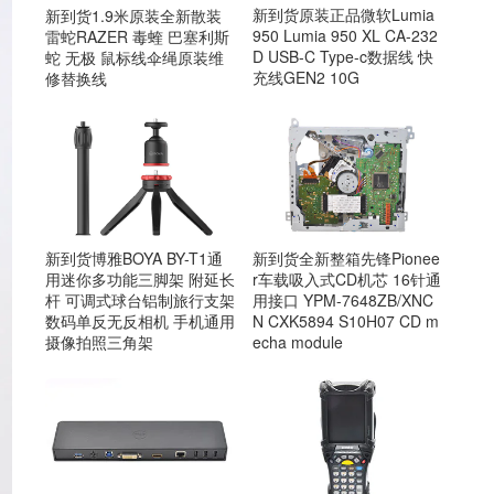
新到货原装正品微软Lumia
新到货1.9米原装全新散装
950 Lumia 950 XL CA-232
雷蛇RAZER 毒蝰 巴塞利斯
D USB-C Type-c数据线 快
蛇 无极 鼠标线伞绳原装维
充线GEN2 10G
修替换线
新到货博雅BOYA BY-T1通
新到货全新整箱先锋Pionee
用迷你多功能三脚架 附延长
r车载吸入式CD机芯 16针通
杆 可调式球台铝制旅行支架
用接口 YPM-7648ZB/XNC
数码单反无反相机 手机通用
N CXK5894 S10H07 CD m
摄像拍照三角架
echa module