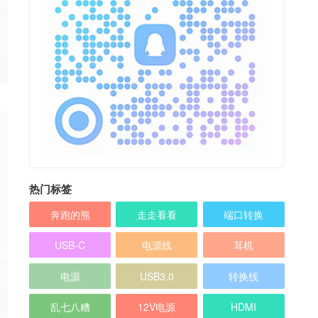
热门标签
奔跑的熊
走走看看
端口转换
USB-C
电源线
耳机
电源
USB3.0
转换线
乱七八糟
12V电源
HDMI