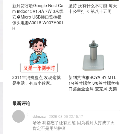
新到货谷歌Google Nest Ca
坚持 没有什么不可能 毎天
m indoor 5V1.4A 7W 3米线
十公里打卡 第八十五周
安卓Micro USB接口监控摄
像头电源A0018 W007R001
H
2011年消费盘点 发现这就
新到货博雅BOYA BY-MTL
是生活，有点小败家。
1/4英寸螺丝 3/8英寸螺丝接
口桌面全金属 麦克风 支架
最新评论
ddmzxz
2026-08-06 22:15:17
哈哈 我都忘了还有五笔 因为看到大打成了天
肯定不是用的拼音