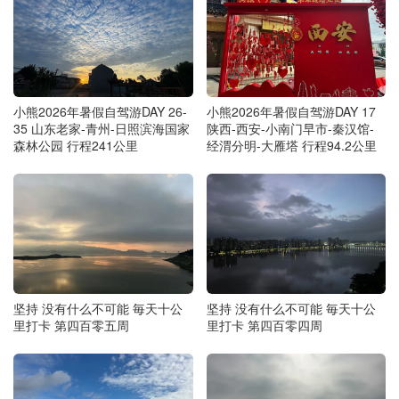
小熊2026年暑假自驾游DAY 26-
小熊2026年暑假自驾游DAY 17
35 山东老家-青州-日照滨海国家
陕西-西安-小南门早市-秦汉馆-
森林公园 行程241公里
经渭分明-大雁塔 行程94.2公里
坚持 没有什么不可能 毎天十公
坚持 没有什么不可能 毎天十公
里打卡 第四百零五周
里打卡 第四百零四周