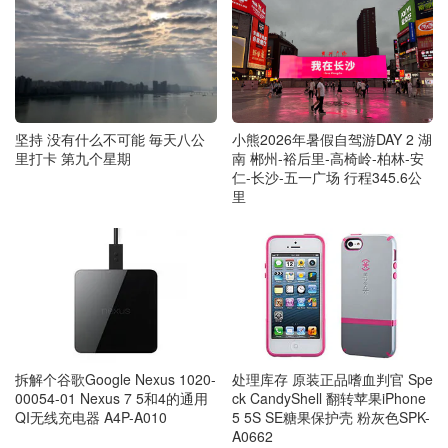
坚持 没有什么不可能 毎天八公
小熊2026年暑假自驾游DAY 2 湖
里打卡 第九个星期
南 郴州-裕后里-高椅岭-柏林-安
仁-长沙-五一广场 行程345.6公
里
拆解个谷歌Google Nexus 1020-
处理库存 原装正品嗜血判官 Spe
00054-01 Nexus 7 5和4的通用
ck CandyShell 翻转苹果iPhone
QI无线充电器 A4P-A010
5 5S SE糖果保护壳 粉灰色SPK-
A0662