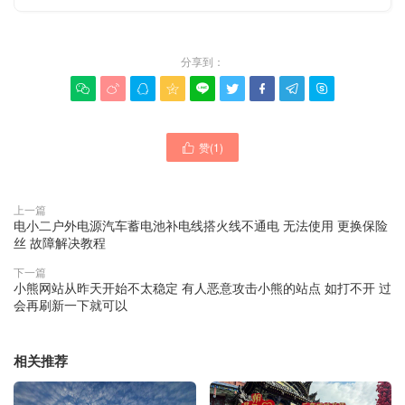
分享到：









赞(
1
)

上一篇
电小二户外电源汽车蓄电池补电线搭火线不通电 无法使用 更换保险
丝 故障解决教程
下一篇
小熊网站从昨天开始不太稳定 有人恶意攻击小熊的站点 如打不开 过
会再刷新一下就可以
相关推荐