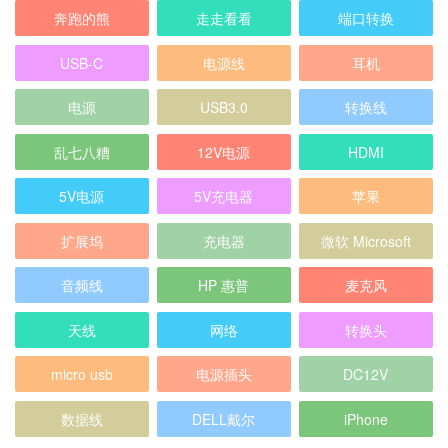
奔跑的熊
走走看看
端口转换
USB-C
电源线
耳机
电源
USB3.0
转换线
乱七八糟
12V电源
HDMI
5V电源
5V充电器
苹果
扩展坞
充电器
微软 Microsoft
音频线
HP 惠普
麦克风
天线
网络
转换头
micro usb
电源插头
DC12V
数据线
DELL戴尔
iPhone