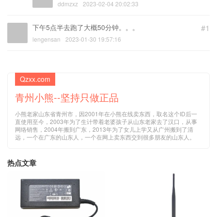
ddmzxz
2023-02-04 20:02:33
下午5点半去跑了大概50分钟。。。
#1
lengensan
2023-01-30 19:57:16
Qzxx.com
青州小熊--坚持只做正品
小熊老家山东省青州市，因2001年在小熊在线卖东西，取名这个ID后一
直使用至今，2003年为了生计带着老婆孩子从山东老家去了汉口，从事
网络销售，2004年搬到广东，2013年为了女儿上学又从广州搬到了清
远，一个在广东的山东人，一个在网上卖东西交到很多朋友的山东人。
热点文章