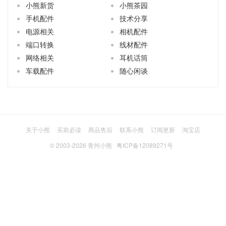
小熊新货
小熊茶园
手机配件
技术分享
电源相关
相机配件
端口转换
线材配件
网络相关
耳机话筒
车载配件
随心闲谈
关于小熊
买前必读
商品售后
联系小熊
订阅更新
淘宝店
© 2003-2026
青州小熊
粤ICP备12089271号