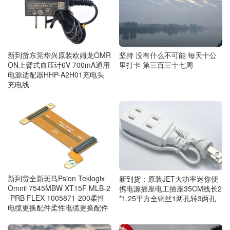
新到货东莞华兴原装欧姆龙OMR
坚持 没有什么不可能 毎天十公
ON上臂式血压计6V 700mA通用
里打卡 第三百三十七周
电源适配器HHP-A2H01充电头
充电线
新到货全新斑马Psion Teklogix
新到货：原装JET大功率迷你便
Omnii 7545MBW XT15F MLB-2
携电源插座电工插座35CM线长2
-PRB FLEX 1005871-200柔性
*1.25平方全铜丝1两孔转3两孔
电缆更换配件柔性电缆更换配件