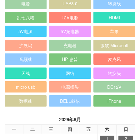
电源
USB3.0
转换线
乱七八糟
12V电源
HDMI
5V电源
5V充电器
苹果
扩展坞
充电器
微软 Microsoft
音频线
HP 惠普
麦克风
天线
网络
转换头
micro usb
电源插头
DC12V
数据线
DELL戴尔
iPhone
2026年8月
一
二
三
四
五
六
日
1
2