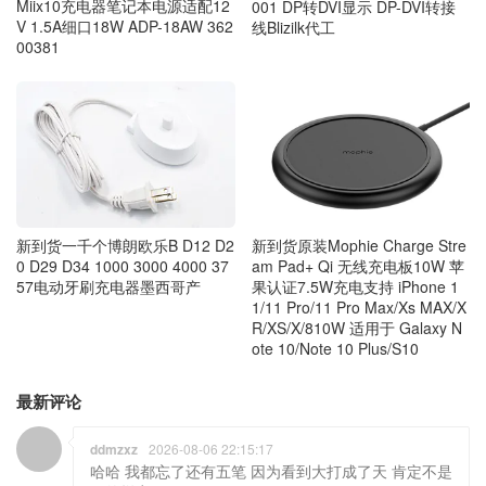
Miix10充电器笔记本电源适配12
001 DP转DVI显示 DP-DVI转接
V 1.5A细口18W ADP-18AW 362
线Blizilk代工
00381
新到货一千个博朗欧乐B D12 D2
新到货原装Mophie Charge Stre
0 D29 D34 1000 3000 4000 37
am Pad+ Qi 无线充电板10W 苹
57电动牙刷充电器墨西哥产
果认证7.5W充电支持 iPhone 1
1/11 Pro/11 Pro Max/Xs MAX/X
R/XS/X/810W 适用于 Galaxy N
ote 10/Note 10 Plus/S10
最新评论
ddmzxz
2026-08-06 22:15:17
哈哈 我都忘了还有五笔 因为看到大打成了天 肯定不是