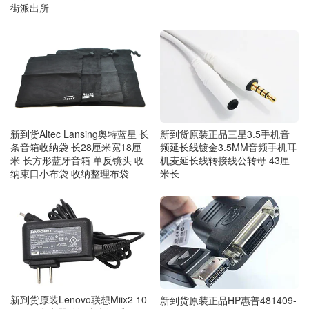
街派出所
新到货原装正品三星3.5手机音
新到货Altec Lansing奥特蓝星 长
频延长线镀金3.5MM音频手机耳
条音箱收纳袋 长28厘米宽18厘
机麦延长线转接线公转母 43厘
米 长方形蓝牙音箱 单反镜头 收
米长
纳束口小布袋 收纳整理布袋
新到货原装Lenovo联想Miix2 10
新到货原装正品HP惠普481409-