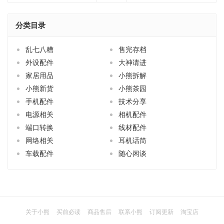
分类目录
乱七八糟
售完存档
外设配件
大神请进
家居用品
小熊拆解
小熊新货
小熊茶园
手机配件
技术分享
电源相关
相机配件
端口转换
线材配件
网络相关
耳机话筒
车载配件
随心闲谈
关于小熊
买前必读
商品售后
联系小熊
订阅更新
淘宝店