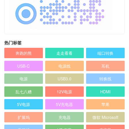
热门标签
奔跑的熊
走走看看
端口转换
USB-C
电源线
耳机
电源
USB3.0
转换线
乱七八糟
12V电源
HDMI
5V电源
5V充电器
苹果
扩展坞
充电器
微软 Microsoft