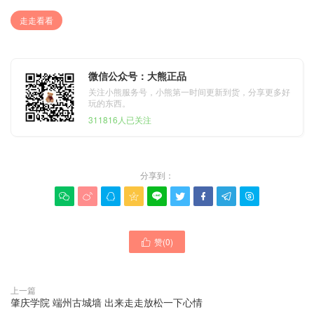
走走看看
微信公众号：大熊正品
关注小熊服务号，小熊第一时间更新到货，分享更多好
玩的东西。
311816人已关注
分享到：









赞(
0
)

上一篇
肇庆学院 端州古城墙 出来走走放松一下心情