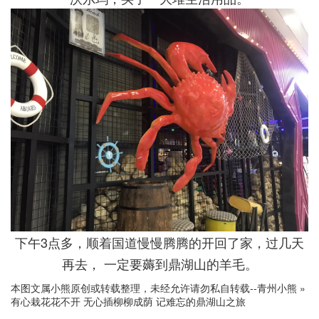
下午3点多，顺着国道慢慢腾腾的开回了家，过几天
再去， 一定要薅到鼎湖山的羊毛。
本图文属小熊原创或转载整理，未经允许请勿私自转载--
青州小熊
»
有心栽花花不开 无心插柳柳成荫 记难忘的鼎湖山之旅