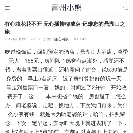


有心栽花花不开 无心插柳柳成荫 记难忘的鼎湖山之
旅
2017年6月22日 22:58
分类：
随心闲谈
6.24K

吃过晚饭后，回到预定的酒店，鼎湖山大酒店，淡季
无人，158元，房间除了感觉有点潮外，感觉还不
错，离着售票口很近，还特意问了前台，说5:30前是
免费的，早上5点起床，退了房打算好好的玩一天，
等走到售票口一看，妈的，时间过了2分钟，开始收
费开了，这…….本来想省个钱的，房也退了，怎么
办，问老婆说，走吧，换地方，下次我们再来，为什
么小熊有钱，就是因为听老婆的话，哈哈，拍照留
念，下次一定早起，实际昨天晚上就进去转了一下，
晚上7点后早上5点30前，车都可以直接开上去的，过