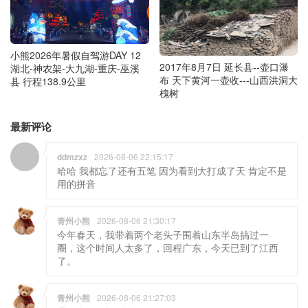
小熊2026年暑假自驾游DAY 12
2017年8月7日 延长县--壶口瀑
湖北-神农架-大九湖-重庆-巫溪
布 天下黄河一壶收---山西洪洞大
县 行程138.9公里
槐树
最新评论
ddmzxz
2026-08-06 22:15:17
哈哈 我都忘了还有五笔 因为看到大打成了天 肯定不是
用的拼音
青州小熊
2026-08-06 21:30:17
今年春天，我带着两个老头子围着山东半岛搞过一
圈，这个时间人太多了，回程广东，今天已到了江西
了。
青州小熊
2026-08-06 21:27:03