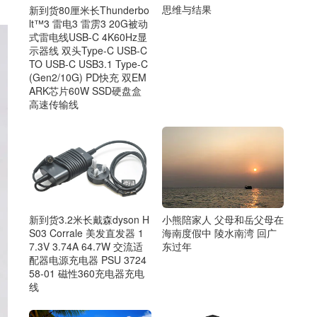
思维与结果
新到货80厘米长Thunderbo
lt™3 雷电3 雷雳3 20G被动
式雷电线USB-C 4K60Hz显
示器线 双头Type-C USB-C
TO USB-C USB3.1 Type-C
(Gen2/10G) PD快充 双EM
ARK芯片60W SSD硬盘盒
高速传输线
小熊陪家人 父母和岳父母在
新到货3.2米长戴森dyson H
海南度假中 陵水南湾 回广
S03 Corrale 美发直发器 1
东过年
7.3V 3.74A 64.7W 交流适
配器电源充电器 PSU 3724
58-01 磁性360充电器充电
线