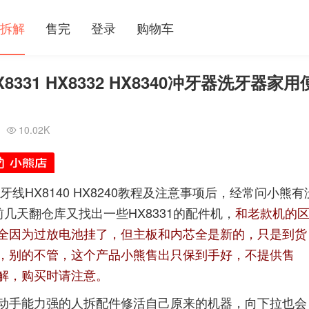
拆解
售完
登录
购物车
8331 HX8332 HX8340冲牙器洗牙器家用
10.02K

HX8140 HX8240教程及注意事项
后，经常问小熊有
前几天翻仓库又找出一些HX8331的配件机，
和
老款机的
全因为过放电池挂了，但主板和内芯全是新的
，只是到货
，别的不管，这个产品小熊售出只保到手好，不提供售
解，购买时请注意。
动手能力强的人拆配件修活自己原来的机器，向下拉也会