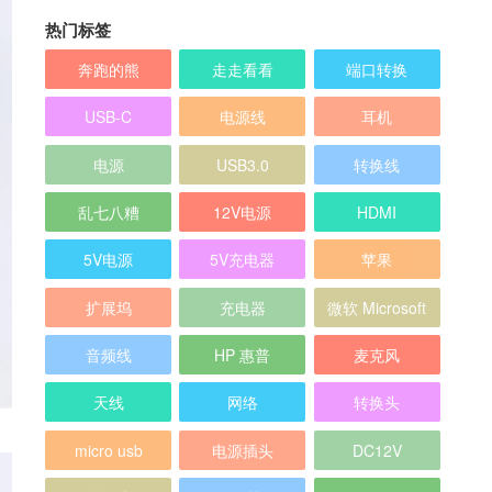
热门标签
奔跑的熊
走走看看
端口转换
USB-C
电源线
耳机
电源
USB3.0
转换线
乱七八糟
12V电源
HDMI
5V电源
5V充电器
苹果
扩展坞
充电器
微软 Microsoft
音频线
HP 惠普
麦克风
天线
网络
转换头
micro usb
电源插头
DC12V