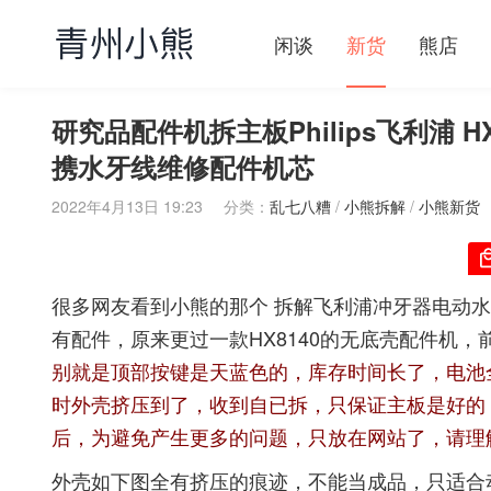
闲谈
新货
熊店
研究品配件机拆主板Philips飞利浦 HX
携水牙线维修配件机芯
2022年4月13日 19:23
分类：
乱七八糟
/
小熊拆解
/
小熊新货
很多网友看到小熊的那个
拆解飞利浦冲牙器电动水牙线
有配件，原来更过一款HX8140的无底壳配件机，
别就是顶部按键是天蓝色的，库存时间长了，电池
时外壳挤压到了，收到自已拆，只保证主板是好的
后，为避免产生更多的问题，只放在网站了，请理
外壳如下图全有挤压的痕迹，不能当成品，只适合