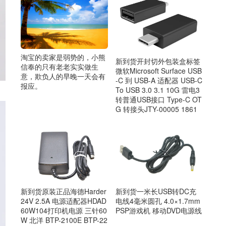
淘宝的卖家是弱势的，小熊
新到货开封切外包装盒标签
信奉的只有老老实实做生
微软Microsoft Surface USB
意，欺负人的早晚一天会有
-C 到 USB-A 适配器 USB-C
报应。
To USB 3.0 3.1 10G 雷电3
转普通USB接口 Type-C OT
G 转接头JTY-00005 1861
新到货原装正品海德Harder
新到货一米长USB转DC充
24V 2.5A 电源适配器HDAD
电线4毫米圆孔 4.0×1.7mm
60W104打印机电源 三针60
PSP游戏机 移动DVD电源线
W 北洋 BTP-2100E BTP-22