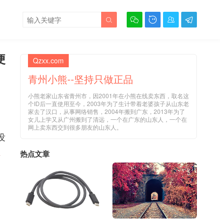





便
Qzxx.com
青州小熊--坚持只做正品
小熊老家山东省青州市，因2001年在小熊在线卖东西，取名这
个ID后一直使用至今，2003年为了生计带着老婆孩子从山东老
家去了汉口，从事网络销售，2004年搬到广东，2013年为了
女儿上学又从广州搬到了清远，一个在广东的山东人，一个在
网上卖东西交到很多朋友的山东人。
没
区
热点文章