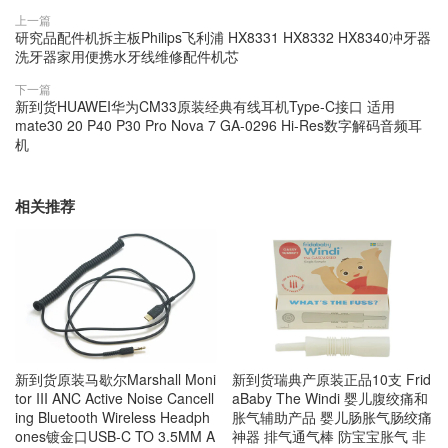
上一篇
研究品配件机拆主板Philips飞利浦 HX8331 HX8332 HX8340冲牙器
洗牙器家用便携水牙线维修配件机芯
下一篇
新到货HUAWEI华为CM33原装经典有线耳机Type-C接口 适用
mate30 20 P40 P30 Pro Nova 7 GA-0296 Hi-Res数字解码音频耳
机
相关推荐
新到货原装马歇尔Marshall Moni
新到货瑞典产原装正品10支 Frid
tor III ANC Active Noise Cancell
aBaby The Windi 婴儿腹绞痛和
ing Bluetooth Wireless Headph
胀气辅助产品 婴儿肠胀气肠绞痛
ones镀金口USB-C TO 3.5MM A
神器 排气通气棒 防宝宝胀气 非