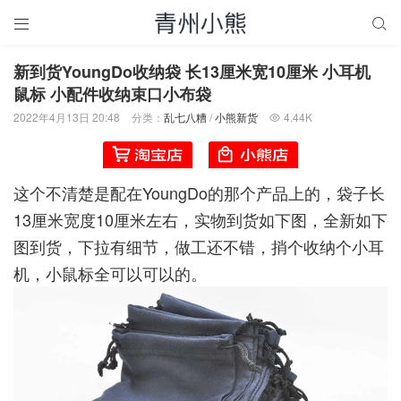


新到货YoungDo收纳袋 长13厘米宽10厘米 小耳机
鼠标 小配件收纳束口小布袋
2022年4月13日 20:48
分类：
乱七八糟
/
小熊新货
4.44K

这个不清楚是配在YoungDo的那个产品上的，袋子长
13厘米宽度10厘米左右，实物到货如下图，全新如下
图到货，下拉有细节，做工还不错，捎个收纳个小耳
机，小鼠标全可以可以的。