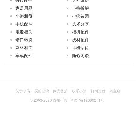
家居用品
小熊拆解
小熊新货
小熊茶园
手机配件
技术分享
电源相关
相机配件
端口转换
线材配件
网络相关
耳机话筒
车载配件
随心闲谈
关于小熊
买前必读
商品售后
联系小熊
订阅更新
淘宝店
© 2003-2026
青州小熊
粤ICP备12089271号