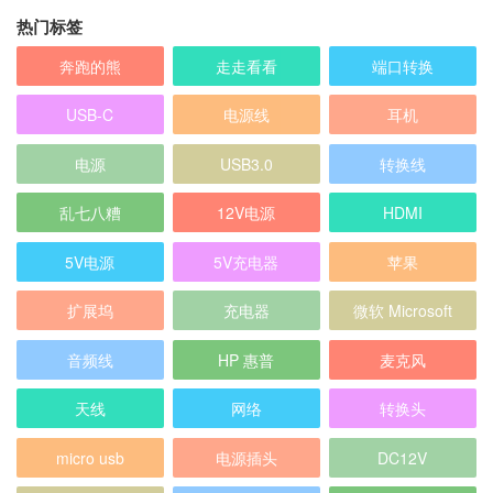
热门标签
奔跑的熊
走走看看
端口转换
USB-C
电源线
耳机
电源
USB3.0
转换线
乱七八糟
12V电源
HDMI
5V电源
5V充电器
苹果
扩展坞
充电器
微软 Microsoft
音频线
HP 惠普
麦克风
天线
网络
转换头
micro usb
电源插头
DC12V