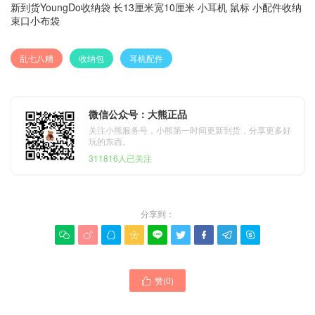
新到货YoungDo收纳袋 长13厘米宽10厘米 小耳机 鼠标 小配件收纳
束口小布袋
乱七八糟
收纳包
耳机配件
微信公众号：大熊正品
关注小熊服务号，小熊第一时间更新到货，分享更多好
玩的东西。
311816人已关注
分享到：









赞(
0
)
