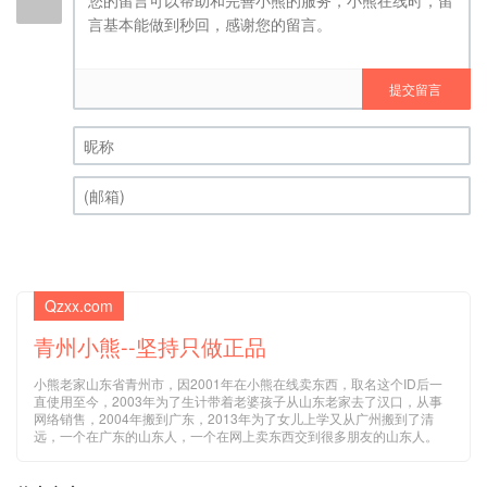
提交留言
昵称 (必填)
(邮箱) (必填)
Qzxx.com
青州小熊--坚持只做正品
小熊老家山东省青州市，因2001年在小熊在线卖东西，取名这个ID后一
直使用至今，2003年为了生计带着老婆孩子从山东老家去了汉口，从事
网络销售，2004年搬到广东，2013年为了女儿上学又从广州搬到了清
远，一个在广东的山东人，一个在网上卖东西交到很多朋友的山东人。