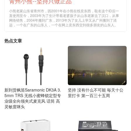
青州小熊--坚持只做正品
小熊老家山东省青州市，因2001年在小熊在线卖东西，取名这个ID后一
直使用至今，2003年为了生计带着老婆孩子从山东老家去了汉口，从事
网络销售，2004年搬到广东，2013年为了女儿上学又从广州搬到了清
远，一个在广东的山东人，一个在网上卖东西交到很多朋友的山东人。
热点文章
新到货枫笛Saramonic DK3A 3.
坚持 没有什么不可能 毎天十公
5mm TRS 无线小蜜蜂锁定型专
里打卡 第一百三十五周
业级全向领夹式麦克风 话筒 高
灵敏度咪头