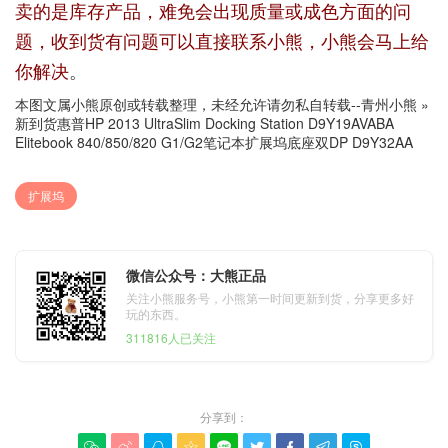
卖的是库存产品，难免会出现质量或成色方面的问
题，收到货有问题可以直接联系小熊，小熊会马上给
你解决
。
本图文属小熊原创或转载整理，未经允许请勿私自转载--
青州小熊
»
新到货惠普HP 2013 UltraSlim Docking Station D9Y19AVABA
Elitebook 840/850/820 G1/G2笔记本扩展坞底座双DP D9Y32AA
扩展坞
微信公众号：大熊正品
关注小熊服务号，小熊第一时间更新到货，分享更多好
玩的东西。
311816人已关注
分享到：








