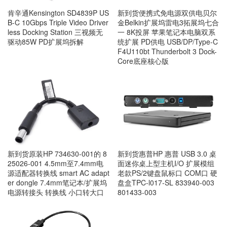
肯辛通Kensington SD4839P US
新到货便携式免电源双供电贝尔
B-C 10Gbps Triple Video Driver
金Belkin扩展坞雷电3拓展坞七合
less Docking Station 三视频无
一 8K投屏 苹果笔记本电脑双系
驱动85W PD扩展坞拆解
统扩展 PD供电 USB/DP/Type-C
F4U110bt Thunderbolt 3 Dock-
Core底座核心版
新到货原装HP 734630-001的 8
新到货惠普HP 惠普 USB 3.0 桌
25026-001 4.5mm至7.4mm电
面迷你桌上型主机I/O 扩展模组
源适配器转换线 smart AC adapt
老款PS/2键盘鼠标口 COM口 硬
er dongle 7.4mm笔记本/扩展坞
盘盒TPC-l017-SL 833940-003
电源转接头 转换线 小口转大口
801433-003