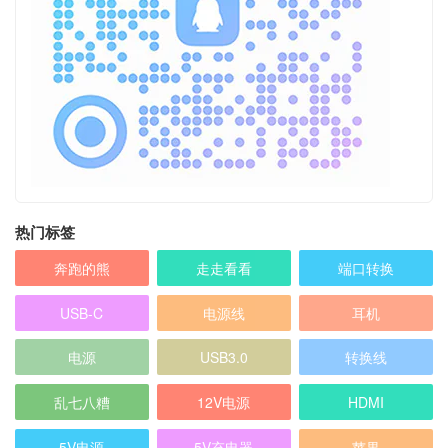
热门标签
奔跑的熊
走走看看
端口转换
USB-C
电源线
耳机
电源
USB3.0
转换线
乱七八糟
12V电源
HDMI
5V电源
5V充电器
苹果