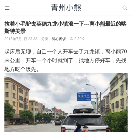


拉着小毛驴去英德九龙小镇浪一下---离小熊最近的喀
斯特美景
2018年7月1日 23:38
分类：
随心闲谈
9.39K

起床后无聊，自己一个人开车去了九龙镇，离小熊70
来公里，开车一个小时就到了，找地方停好车，先找
地方吃个饭先。