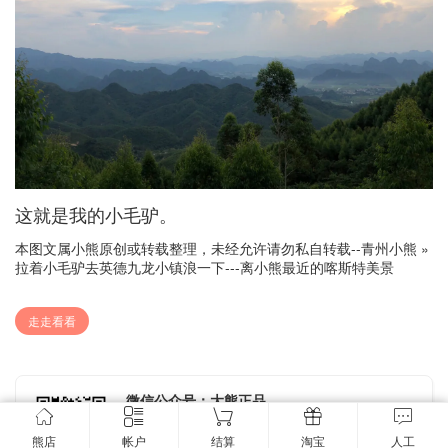
这就是我的小毛驴。
本图文属小熊原创或转载整理，未经允许请勿私自转载--
青州小熊
»
拉着小毛驴去英德九龙小镇浪一下---离小熊最近的喀斯特美景
走走看看
微信公众号：大熊正品
关注小熊服务号，小熊第一时间更新到货，分享更多好
玩的东西。
熊店
帐户
结算
淘宝
人工