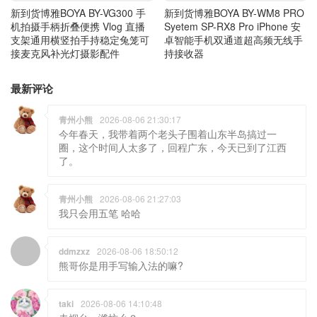
新到货博雅BOYA BY-VG300 手
新到货博雅BOYA BY-WM8 PRO
机拍摄手柄折叠便携 Vlog 直播
Syetem SP-RX8 Pro iPhone 安
支架通用横竖拍手持稳定兔笼可
卓智能手机双通道超高频无线手
接麦克风补光灯摄影配件
持接收器
最新评论
青州小熊
2026-08-06 21:30:17
今年春天，我带着两个老头子围着山东半岛搞过一
圈，这个时间人太多了，回程广东，今天已到了江西
了。
青州小熊
2026-08-06 21:27:03
我只会用五笔 哈哈
ddmzxz
2026-08-06 18:50:12
熊哥你是用手写输入法的嘛?
taki
2026-08-06 14:10:48
去烟台，潍坊么？