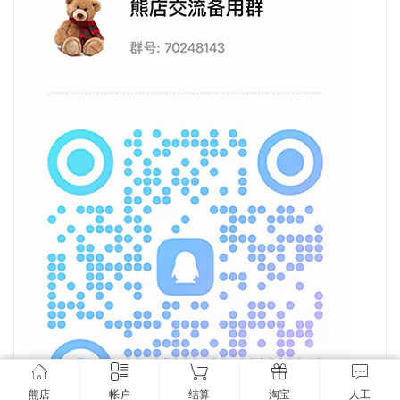
熊店
帐户
结算
淘宝
人工