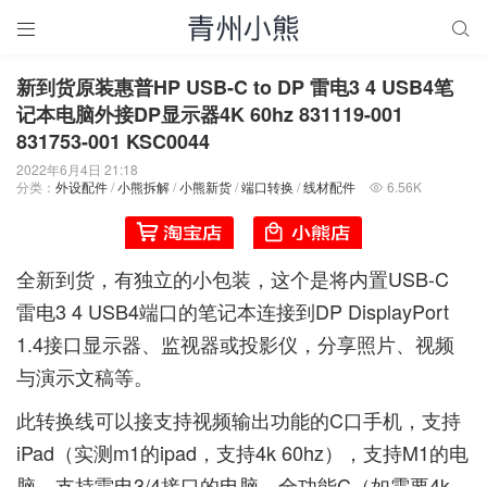


新到货原装惠普HP USB-C to DP 雷电3 4 USB4笔
记本电脑外接DP显示器4K 60hz 831119-001
831753-001 KSC0044
2022年6月4日 21:18
分类：
外设配件
/
小熊拆解
/
小熊新货
/
端口转换
/
线材配件
6.56K

全新到货，有独立的小包装，这个是将内置USB-C
雷电3 4 USB4端口的笔记本连接到DP DisplayPort
1.4接口显示器、监视器或投影仪，分享照片、视频
与演示文稿等。
此转换线可以接支持视频输出功能的C口手机，支持
iPad（实测m1的ipad，支持4k 60hz），支持M1的电
脑，支持雷电3/4接口的电脑，全功能C（如需要4k