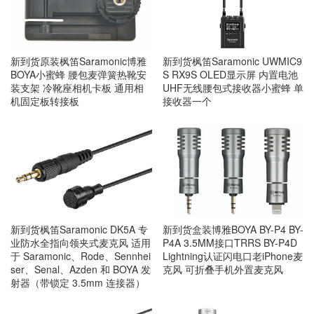
新到货原装枫笛Saramonic博雅
新到货枫笛Saramonic UWMIC9
BOYA小蜜蜂 腰包麦弹簧热靴安
S RX9S OLED显示屏 内置电池
装支架 冷靴座相机卡板 通用相
UHF无线腰包式接收器小蜜蜂 单
机固定板转接板
接收器一个
新到货枫笛Saramonic DK5A 专
新到货盒装博雅BOYA BY-P4 BY-
业防水全指向领夹式麦克风 适用
P4A 3.5MM接口TRRS BY-P4D
于 Saramonic、Rode、Sennhei
Lightning认证闪电口老iPhone麦
ser、Senal、Azden 和 BOYA 发
克风 可折叠手机外置麦克风
射器（带锁定 3.5mm 连接器）