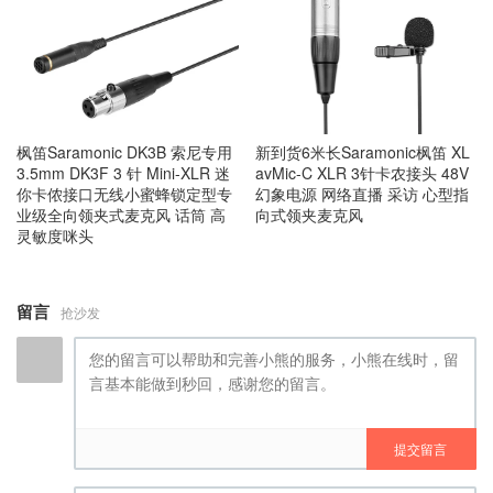
枫笛Saramonic DK3B 索尼专用
新到货6米长Saramonic枫笛 XL
3.5mm DK3F 3 针 Mini-XLR 迷
avMic-C XLR 3针卡农接头 48V
你卡侬接口无线小蜜蜂锁定型专
幻象电源 网络直播 采访 心型指
业级全向领夹式麦克风 话筒 高
向式领夹麦克风
灵敏度咪头
留言
抢沙发
提交留言