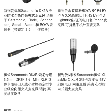
新到货枫笛Saramonic DK5A 专
新到货盒装博雅BOYA BY-P4 BY-
业防水全指向领夹式麦克风 适用
P4A 3.5MM接口TRRS BY-P4D
于 Saramonic、Rode、Sennhei
Lightning认证闪电口老iPhone麦
ser、Senal、Azden 和 BOYA 发
克风 可折叠手机外置麦克风
射器（带锁定 3.5mm 连接器）
枫笛Saramonic DK3B 索尼专用
新到货6米长Saramonic枫笛 XL
3.5mm DK3F 3 针 Mini-XLR 迷
avMic-C XLR 3针卡农接头 48V
你卡侬接口无线小蜜蜂锁定型专
幻象电源 网络直播 采访 心型指
业级全向领夹式麦克风 话筒 高
向式领夹麦克风
灵敏度咪头
留言
抢沙发