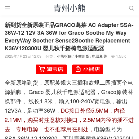


新到货全新原装正品GRACO葛莱 AC Adapter SSA-
36W-12 12V 3A 36W for Graco Soothe My Way
EveryWay Soother Sense2Soothe Replacement
K36V120300U 婴儿秋千摇椅电源适配器
2025年7月23日 12:09
分类：
小熊拆解
/
小熊新货
/
电源相关
1.55K

全新原箱到货，原配英规大三插和欧规二园插两个电
源插脚， Graco 婴儿秋千电源适配器，Graco原装替
换部件， 线长1.8米，输入100-240V宽电源，输出
12V3A，足功率36W，
DC接口外径5.5MM，内径
2.1MM，购买时注意核对接口，2.5MM内径的插不进
去，专用电源，也不推荐用在别处，
电源型号为
SSA-36W-12 120300，可以完美替换K36V120300U