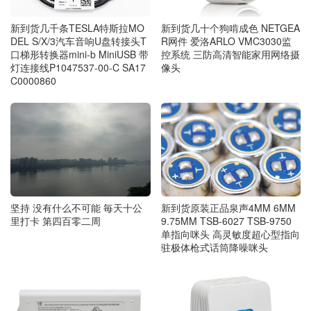
新到货几千条TESLA特斯拉MO
新到货几十个狗啃成色 NETGEA
DEL S/X/3汽车音响U盘转接头T
R网件 爱洛ARLO VMC3030监
口梯形转换器mini-b MiniUSB 带
控系统 三防高清智能家用网络摄
灯连接线P1047537-00-C SA17
像头
C0000860
坚持 没有什么不可能 毎天十公
新到货原装正品泉声4MM 6MM
里打卡 第四百零二周
9.75MM TSB-6027 TSB-9750
单指向咪头 高灵敏度超心型指向
驻极体枪式话筒降噪咪头