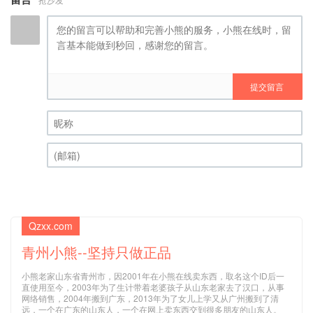
提交留言
昵称 (必填)
(邮箱) (必填)
Qzxx.com
青州小熊--坚持只做正品
小熊老家山东省青州市，因2001年在小熊在线卖东西，取名这个ID后一
直使用至今，2003年为了生计带着老婆孩子从山东老家去了汉口，从事
网络销售，2004年搬到广东，2013年为了女儿上学又从广州搬到了清
远，一个在广东的山东人，一个在网上卖东西交到很多朋友的山东人。