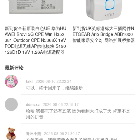
新到货全新原装白色UE 华为HU
新到货UK英标港标大三插网件N
AWEI Brovi 5G CPE Win H352-
ETGEAR Arlo Bridge ABB1000
381 Outdoor CPE N5368X 19V
智能家居安全灯 网络扩展桥接器
POE电源无线AP供电模块 S190
126D1D 19V 1.26A电源适配器
最新评论
taki
2026-08-10 22:22:24
可以，终于回来了，继续跑步
ddmzxz
2026-08-06 22:15:17
哈哈 我都忘了还有五笔 因为看到大打成了天 肯定不是
用的拼音
青州小熊
2026-08-06 21:30:17
今年春天，我带着两个老头子围着山东半岛搞过一