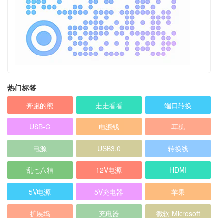
热门标签
奔跑的熊
走走看看
端口转换
USB-C
电源线
耳机
电源
USB3.0
转换线
乱七八糟
12V电源
HDMI
5V电源
5V充电器
苹果
扩展坞
充电器
微软 Microsoft