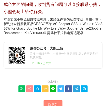
成色方面的问题，收到货有问题可以直接联系小熊，
小熊会马上给你解决。
本图文属小熊原创或转载整理，未经允许请勿私自转载--
青州小熊
»
新到货全新原装正品GRACO葛莱 AC Adapter SSA-36W-12 12V 3A
36W for Graco Soothe My Way EveryWay Soother Sense2Soothe
Replacement K36V120300U 婴儿秋千摇椅电源适配器
微信公众号：大熊正品
关注小熊服务号，小熊第一时间更新到货，分享更多好
玩的东西。
311816人已关注
分享到：









赞(
0
)
