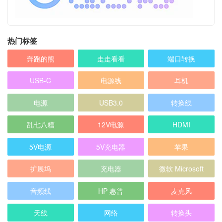
热门标签
奔跑的熊
走走看看
端口转换
USB-C
电源线
耳机
电源
USB3.0
转换线
乱七八糟
12V电源
HDMI
5V电源
5V充电器
苹果
扩展坞
充电器
微软 Microsoft
音频线
HP 惠普
麦克风
天线
网络
转换头