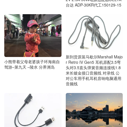
台达 ADP-30KR代工150129-15
新到货原装马歇尔Marshall Majo
小熊带着父母老婆孩子环海南自
r Retro IV Gen5 耳机原配3.5弯
驾游–第九天 –陵水 分界洲岛
头对3.5直头弹簧音频连接线1.8
米长镀金接口音频线 对录线 公
对公车用手机耳机音响电脑通用
音频线