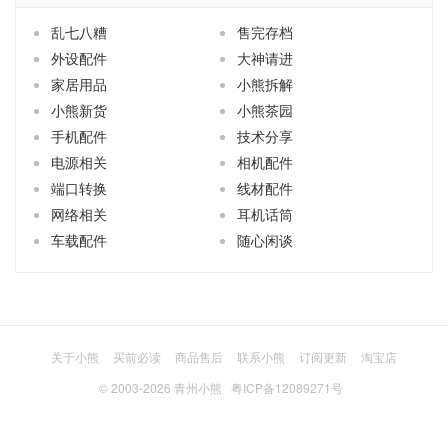
乱七八糟
售完存档
外设配件
大神请进
家居用品
小熊拆解
小熊新货
小熊茶园
手机配件
技术分享
电源相关
相机配件
端口转换
线材配件
网络相关
耳机话筒
车载配件
随心闲谈
关于小熊
买前必读
商品售后
联系小熊
订阅更新
淘宝店
© 2003-2026
青州小熊
粤ICP备12089271号