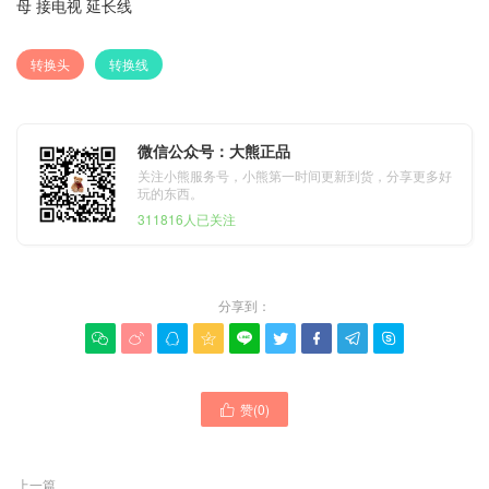
母 接电视 延长线
转换头
转换线
微信公众号：大熊正品
关注小熊服务号，小熊第一时间更新到货，分享更多好
玩的东西。
311816人已关注
分享到：









赞(
0
)

上一篇