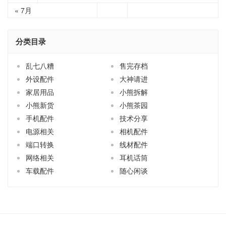
乱七八糟
售完存档
外设配件
大神请进
家居用品
小熊拆解
小熊新货
小熊茶园
手机配件
技术分享
电源相关
相机配件
端口转换
线材配件
网络相关
耳机话筒
车载配件
随心闲谈
关于小熊
买前必读
商品售后
联系小熊
订阅更新
淘宝店
© 2003-2026
青州小熊
粤ICP备12089271号