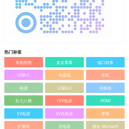
热门标签
奔跑的熊
走走看看
端口转换
USB-C
电源线
耳机
电源
USB3.0
转换线
乱七八糟
12V电源
HDMI
5V电源
5V充电器
苹果
扩展坞
充电器
微软 Microsoft
音频线
HP 惠普
麦克风
天线
网络
转换头