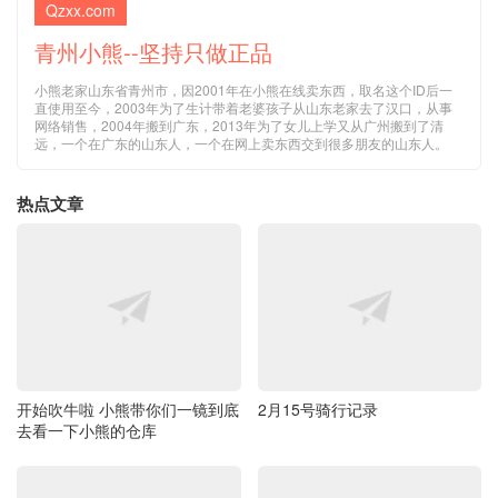
Qzxx.com
青州小熊--坚持只做正品
小熊老家山东省青州市，因2001年在小熊在线卖东西，取名这个ID后一
直使用至今，2003年为了生计带着老婆孩子从山东老家去了汉口，从事
网络销售，2004年搬到广东，2013年为了女儿上学又从广州搬到了清
远，一个在广东的山东人，一个在网上卖东西交到很多朋友的山东人。
热点文章
开始吹牛啦 小熊带你们一镜到底
2月15号骑行记录
去看一下小熊的仓库