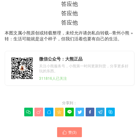
答应他
答应他
答应他
本图文属小熊原创或转载整理，未经允许请勿私自转载--
青州小熊
»
转：生活可能就是这个样子，但我们活着也要有自己的生活。
微信公众号：大熊正品
关注小熊服务号，小熊第一时间更新到货，分享更多好
玩的东西。
311816人已关注
分享到：









赞(
3
)
