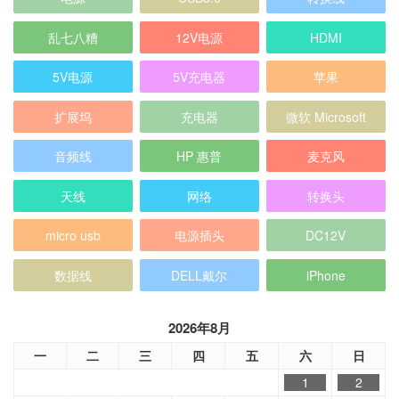
乱七八糟
12V电源
HDMI
5V电源
5V充电器
苹果
扩展坞
充电器
微软 Microsoft
音频线
HP 惠普
麦克风
天线
网络
转换头
micro usb
电源插头
DC12V
数据线
DELL戴尔
iPhone
2026年8月
一
二
三
四
五
六
日
1
2