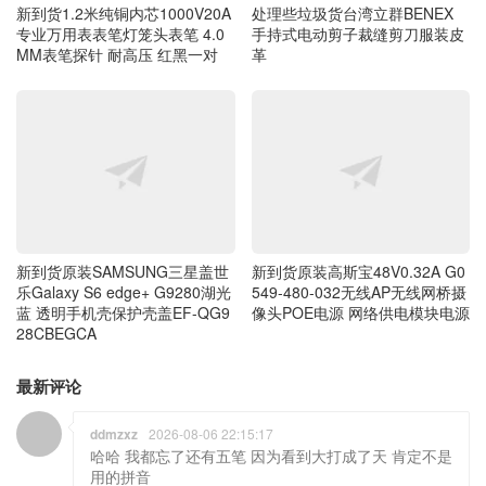
新到货1.2米纯铜内芯1000V20A
处理些垃圾货台湾立群BENEX
专业万用表表笔灯笼头表笔 4.0
手持式电动剪子裁缝剪刀服装皮
MM表笔探针 耐高压 红黑一对
革
新到货原装SAMSUNG三星盖世
新到货原装高斯宝48V0.32A G0
乐Galaxy S6 edge+ G9280湖光
549-480-032无线AP无线网桥摄
蓝 透明手机壳保护壳盖EF-QG9
像头POE电源 网络供电模块电源
28CBEGCA
最新评论
ddmzxz
2026-08-06 22:15:17
哈哈 我都忘了还有五笔 因为看到大打成了天 肯定不是
用的拼音