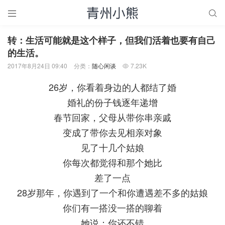


转：生活可能就是这个样子，但我们活着也要有自己
的生活。
2017年8月24日 09:40
分类：
随心闲谈
7.23K

26岁，你看着身边的人都结了婚
婚礼的份子钱逐年递增
春节回家，父母从带你串亲戚
变成了带你去见相亲对象
见了十几个姑娘
你每次都觉得和那个她比
差了一点
28岁那年，你遇到了一个和你遭遇差不多的姑娘
你们有一搭没一搭的聊着
她说：你还不错