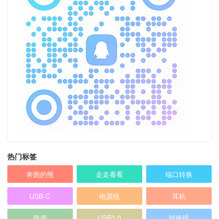
热门标签
奔跑的熊
走走看看
端口转换
USB-C
电源线
耳机
电源
USB3.0
转换线