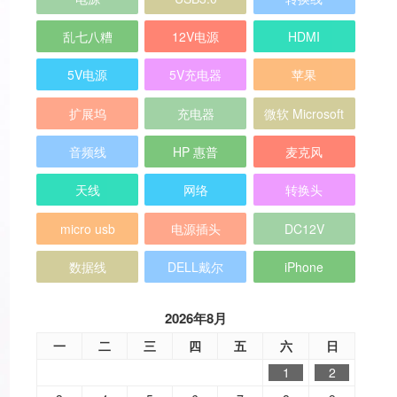
乱七八糟
12V电源
HDMI
5V电源
5V充电器
苹果
扩展坞
充电器
微软 Microsoft
音频线
HP 惠普
麦克风
天线
网络
转换头
micro usb
电源插头
DC12V
数据线
DELL戴尔
iPhone
2026年8月
一
二
三
四
五
六
日
1
2