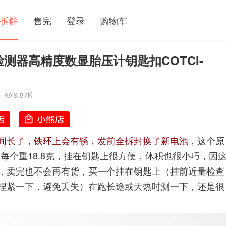
拆解
售完
登录
购物车
检测器高精度数显胎压计钥匙扣COTCI-
9.87K

间长了，铁环上会有锈，发前全拆封换了新电池
，这个原
601，每个重18.8克，挂在钥匙上很方便，体积也很小巧，因
，卖完也不会再有货，买一个挂在钥匙上（挂前近量检查
捏紧一下，避免丢失）在跑长途或天热时测一下，还是很