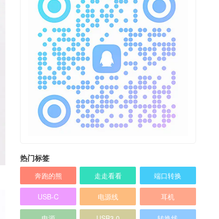
热门标签
奔跑的熊
走走看看
端口转换
USB-C
电源线
耳机
电源
USB3.0
转换线