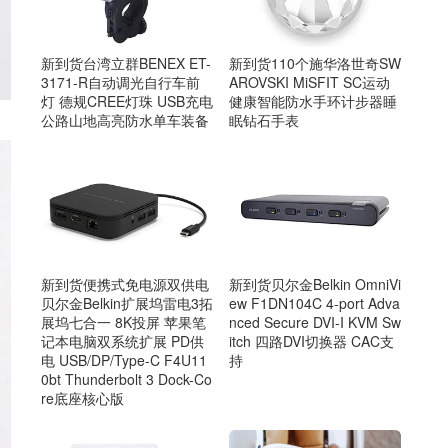
新到货110个施华洛世奇SW
新到货台湾立群BENEX ET-
AROVSKI MiSFIT SC运动
3171-R自动调光自行车前
健康智能防水手环计步器睡
灯 德规CREE灯珠 USB充电
眠钻石手表
公路山地高亮防水单车装备
新到货贝尔金Belkin OmniVi
新到货便携式免电源双供电
ew F1DN104C 4-port Adva
贝尔金Belkin扩展坞雷电3拓
nced Secure DVI-I KVM Sw
展坞七合一 8K投屏 苹果笔
itch 四路DVI切换器 CAC支
记本电脑双系统扩展 PD供
持
电 USB/DP/Type-C F4U11
0bt Thunderbolt 3 Dock-Co
re底座核心版