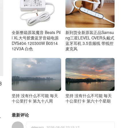
全新整箱原装魔音 Beats Pil
新到货全新原装正品Samsu
l XL大号胶囊蓝牙音箱电源
ng三星LEVEL OVER头戴式
DYS404-120300W B0514
蓝牙耳机 3.5音频线 带线控
12V3A 白色
麦克风
8
坚持 没有什么不可能 毎天
坚持 没有什么不可能 毎天
十公里打卡 第九十八周
十公里打卡 第六十个星期
最新评论
冷
ddmzxz
2026-08-06 22:15:17