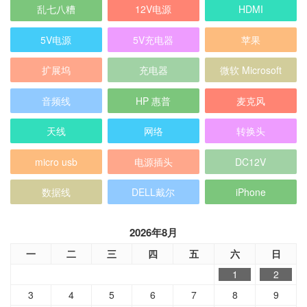
乱七八糟
12V电源
HDMI
5V电源
5V充电器
苹果
扩展坞
充电器
微软 Microsoft
音频线
HP 惠普
麦克风
天线
网络
转换头
micro usb
电源插头
DC12V
数据线
DELL戴尔
iPhone
2026年8月
一
二
三
四
五
六
日
1
2
3
4
5
6
7
8
9