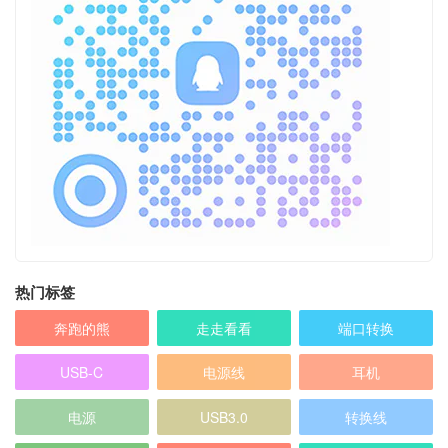
热门标签
奔跑的熊
走走看看
端口转换
USB-C
电源线
耳机
电源
USB3.0
转换线