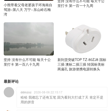
坚持 没有什么不可能 毎天十公
小熊带着父母老婆孩子环海南自
里打卡 第一百一十九周
驾游–第八天 万宁--东山岭石梅
湾
坚持 没有什么不可能 毎天十公
新到货突破TOP TZ-80ZJ8 国标
里打卡 第一百八十九周
三插 澳标二插三插 转国标美标
两扁孔 旅游便携电源转换头
最新评论
ddmzxz
2026-08-06 22:15:17
哈哈 我都忘了还有五笔 因为看到大打成了天 肯定不是
用的拼音