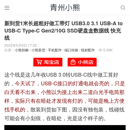


新到货1米长超粗好做工带灯 USB3.0 3.1 USB-A to
USB-C Type-C Gen2/10G SSD硬盘盒数据线 快充
线
2022年5月9日 17:32
分类：
小熊拆解
/
小熊新货
/
手机配件
/
端口转换
/
线材配件
5.39K

这个线是这几年收USB 3.0转USB-C线中做工算好
的，
今天试了，USB-C接口的灯通电就会亮的，只是
白天看不出来，小熊以为接上出来二道白光手电筒那
样，实际只有在暗处才发现有灯的，可能是晚上方便
找手机的
，散装到货如下图，因没有独包装，线碰线
可能会有小划痕，在暗处，光是这个样子的。