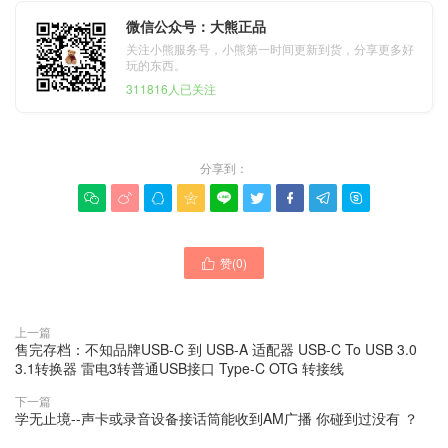
微信公众号：大熊正品
关注小熊服务号，小熊第一时间更新到货，分享更多好
玩的东西。
311816人已关注
分享到：









赞(
0
)

上一篇
售完存档：不知品牌USB-C 到 USB-A 适配器 USB-C To USB 3.0
3.1转换器 雷电3转普通USB接口 Type-C OTG 转接线
下一篇
学无止境--声卡或录音设备接话筒能收到AM广播 你碰到过没有 ？