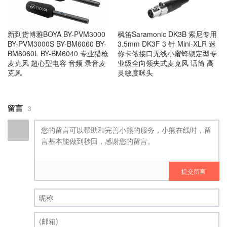
新到货博雅BOYA BY-PVM3000
枫笛Saramonic DK3B 索尼专用
BY-PVM3000S BY-BM6060 BY-
3.5mm DK3F 3 针 Mini-XLR 迷
BM6060L BY-BM6040 专业猎枪
你卡侬接口无线小蜜蜂锁定型专
麦克风 超心型电容 音频 录音麦
业级全向领夹式麦克风 话筒 高
克风
灵敏度咪头
留言
3
提交留言
昵称 (必填)