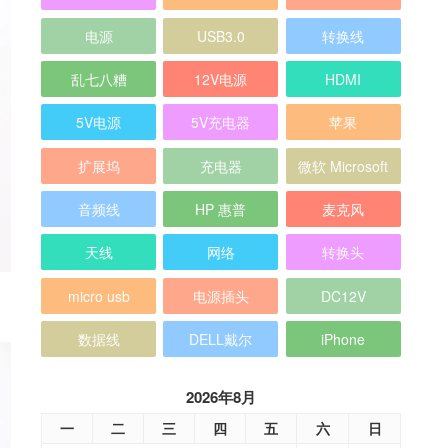
电源
USB3.0
转换线
乱七八糟
12V电源
HDMI
5V电源
5V充电器
苹果
扩展坞
充电器
微软 Microsoft
音频线
HP 惠普
麦克风
天线
网络
转换头
多
micro usb
电源插头
DC12V
数据线
DELL戴尔
iPhone
2026年8月
一
二
三
四
五
六
日