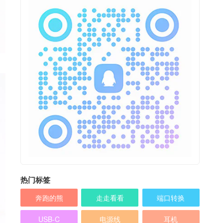
热门标签
奔跑的熊
走走看看
端口转换
USB-C
电源线
耳机