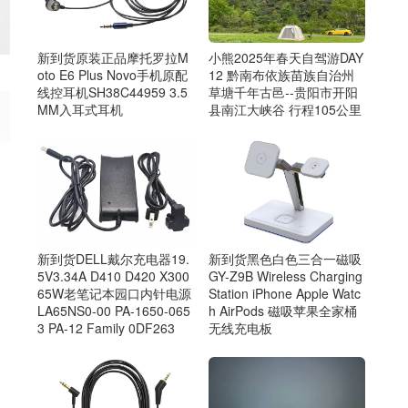
新到货原装正品摩托罗拉M
小熊2025年春天自驾游DAY
oto E6 Plus Novo手机原配
12 黔南布依族苗族自治州
线控耳机SH38C44959 3.5
草塘千年古邑--贵阳市开阳
MM入耳式耳机
县南江大峡谷 行程105公里
新到货DELL戴尔充电器19.
新到货黑色白色三合一磁吸
5V3.34A D410 D420 X300
GY-Z9B Wireless Charging
65W老笔记本园口内针电源
Station iPhone Apple Watc
LA65NS0-00 PA-1650-065
h AirPods 磁吸苹果全家桶
3 PA-12 Family 0DF263
无线充电板