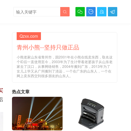





Qzxx.com
青州小熊--坚持只做正品
小熊老家山东省青州市，因2001年在小熊在线卖东西，取名这
个ID后一直使用至今，2003年为了生计带着老婆孩子从山东老
家去了汉口，从事网络销售，2004年搬到广东，2013年为了
女儿上学又从广州搬到了清远，一个在广东的山东人，一个在
网上卖东西交到很多朋友的山东人。
买
热点文章
铝