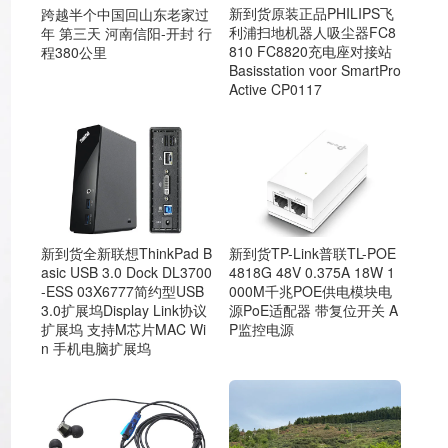
新到货原装正品PHILIPS飞
跨越半个中国回山东老家过
利浦扫地机器人吸尘器FC8
年 第三天 河南信阳-开封 行
810 FC8820充电座对接站
程380公里
Basisstation voor SmartPro
Active CP0117
新到货全新联想ThinkPad B
新到货TP-Link普联TL-POE
asic USB 3.0 Dock DL3700
4818G 48V 0.375A 18W 1
-ESS 03X6777简约型USB
000M千兆POE供电模块电
3.0扩展坞Display Link协议
源PoE适配器 带复位开关 A
扩展坞 支持M芯片MAC Wi
P监控电源
n 手机电脑扩展坞