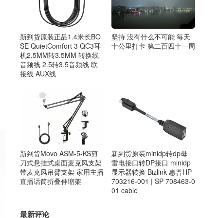
新到货原装正品1.4米长BO
坚持 没有什么不可能 毎天
SE QuietComfort 3 QC3耳
十公里打卡 第二百四十一周
机2.5MM转3.5MM 转换线
音频线 2.5转3.5音频线 联
接线 AUX线
新到货原装minidp转dp母
新到货Movo ASM-5-KS剪
雷电接口转DP接口 minidp
刀式悬挂式桌面麦克风支架
显示器转换 Bizlink 惠普HP
带麦克风吊臂支架 家用主播
703216-001 | SP 708463-0
直播话筒折叠伸缩架
01 cable
最新评论