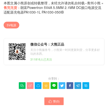
本图文属小熊原创或转载整理，未经允许请勿私自转载--
青州小熊
»
售完无货：
朗富Powertron 5V4A 5.5MM 2.1MM DC接口电源交流
适配器充电器PA1030-1L PA1030-050IB
5V电源
微信公众号：大熊正品
关注小熊服务号，小熊第一时间更新到货，分享更多好
玩的东西。
311816人已关注
分享到：









赞(
0
)
