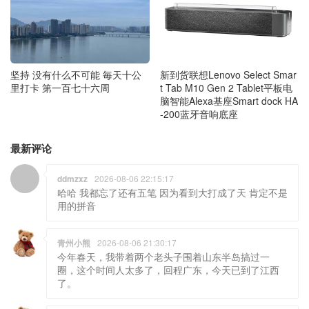
坚持 没有什么不可能 毎天十公
新到货联想Lenovo Select Smar
里打卡 第一百七十六周
t Tab M10 Gen 2 Tablet平板电
脑智能Alexa基座Smart dock HA
-200蓝牙音响底座
最新评论
ddmzxz
2026-08-06 22:15:17
哈哈 我都忘了还有五笔 因为看到大打成了天 肯定不是
用的拼音
青州小熊
2026-08-06 21:30:17
今年春天，我带着两个老头子围着山东半岛搞过一
圈，这个时间人太多了，回程广东，今天已到了江西
了。