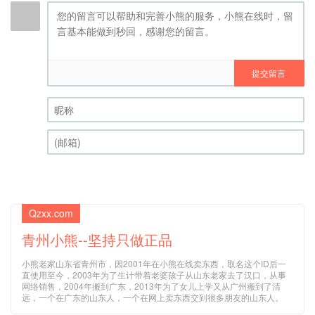
提交留言
昵称 (必填)
(邮箱) (必填)
Qzxx.com
青州小熊--坚持只做正品
小熊老家山东省青州市，因2001年在小熊在线卖东西，取名这个ID后一
直使用至今，2003年为了生计带着老婆孩子从山东老家去了汉口，从事
网络销售，2004年搬到广东，2013年为了女儿上学又从广州搬到了清
远，一个在广东的山东人，一个在网上卖东西交到很多朋友的山东人。