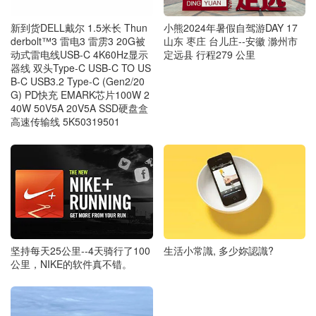
新到货DELL戴尔 1.5米长 Thun
小熊2024年暑假自驾游DAY 17
derbolt™3 雷电3 雷雳3 20G被
山东 枣庄 台儿庄--安徽 滁州市
动式雷电线USB-C 4K60Hz显示
定远县 行程279 公里
器线 双头Type-C USB-C TO US
B-C USB3.2 Type-C (Gen2/20
G) PD快充 EMARK芯片100W 2
40W 50V5A 20V5A SSD硬盘盒
高速传输线 5K50319501
坚持每天25公里--4天骑行了100
生活小常識, 多少妳認識?
公里，NIKE的软件真不错。