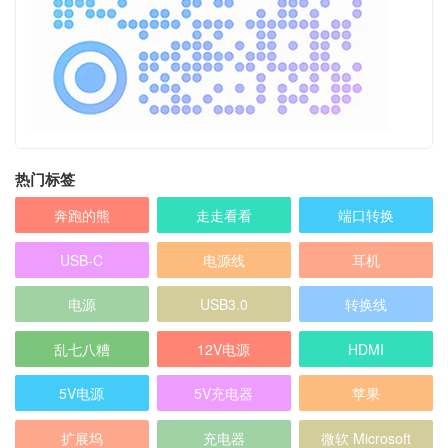
热门标签
奔跑的熊
走走看看
端口转换
USB-C
电源线
耳机
电源
USB3.0
转换线
乱七八糟
12V电源
HDMI
5V电源
5V充电器
苹果
扩展坞
充电器
微软 Microsoft