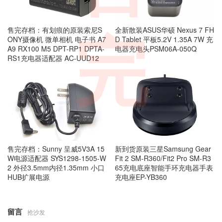
售完存档：有划痕的原装索尼S
全新散装ASUS华硕 Nexus 7 FH
完
ONY摄像机 微单相机 电子书 A7
D Tablet 平板5.2V 1.35A 7W 充
A9 RX100 M5 DPT-RP1 DPTA-
电器充电头PSM06A-050Q
RS1充电器适配器 AC-UUD12
售完存档：Sunny 呈威5V3A 15
新到货原装三星Samsung Gear
W电源适配器 SYS1298-1505-W
Fit 2 SM-R360/Fit2 Pro SM-R3
2 外径3.5mm内径1.35mm 小口
65充电底座智能手环充电器手表
HUB扩展电源
充电座EP-YB360
留言
抢沙发