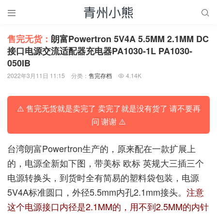


售完无货：
朗富Powertron 5V4A 5.5MM 2.1MM DC
接口电源交流适配器充电器PA1030-1L PA1030-
050IB
2022年3月11日 11:15
分类：
售完存档
4.14K

⚠️ 售完无货就是卖完了 卖完了就是没有货了 请不要再
问 谢谢 ⚠️
台湾朗富Powertron生产的，原来配在一款扩展上
的，电源全新如下图，带美标 欧标 英规大三插三个
电源转换头，到货时全有简易的塑料袋包装，电源
5V4A标准圆口，外径5.5mm内孔2.1mm接头。
注意
这个电源接口内径是2.1MM的，用不到2.5MM的内针