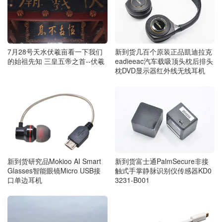
新到货几百个原装正品凱迪拉克
7月28号天水伏羲亩看一下我们
eadieeac汽车载吸顶头枕后排头
的始祖先知 三皇五帝之首--伏羲
枕DVD显示器红外线无线耳机
新到货富士通PalmSecure非接
新到货研究品Mokioo AI Smart
触式手掌静脉识别仪传感器KD0
Glasses智能眼镜Micro USB接
3231-B001
口单边耳机