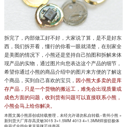
拆完了，内部做工好不好，大家说了算，是不是好东
西，我们拆开看，懂行的你看一眼就清楚，在别家全
是美图的情况下，小熊还是坚持自己拍图和拆解来体
现产品的实物，通过图片向您表达这个产品的细节，
希望你通过小熊的商品介绍中的图片来方便的了解这
个商品，买到自己喜欢的宝贝，
因小熊大多卖的是库
存产品，只是一个货物的搬运工，难免会出现质量或
成色方面的问题，收到货有问题可以直接联系小熊，
小熊会马上给你解决。
本图文属小熊原创或转载整理，未经允许请勿私自转载--
青州小熊
»
新到货大厂库存高灵敏3015 3×1.5MM 4013 4×1.3MM焊接驻极体
电容式全指向麦克风咪芯传声器