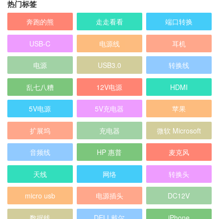
奔跑的熊
走走看看
端口转换
USB-C
电源线
耳机
电源
USB3.0
转换线
乱七八糟
12V电源
HDMI
5V电源
5V充电器
苹果
扩展坞
充电器
微软 Microsoft
音频线
HP 惠普
麦克风
天线
网络
转换头
micro usb
电源插头
DC12V
数据线
DELL戴尔
iPhone