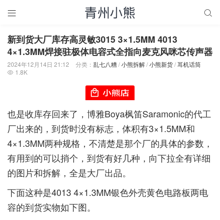


新到货大厂库存高灵敏3015 3×1.5MM 4013
4×1.3MM焊接驻极体电容式全指向麦克风咪芯传声器
2024年12月14日 21:12
分类：
乱七八糟
/
小熊拆解
/
小熊新货
/
耳机话筒
1.8K

也是收库存回来了，博雅Boya枫笛Saramonic的代工
厂出来的，到货时没有标志，体积有3×1.5MM和
4×1.3MM两种规格，不清楚是那个厂的具体的参数，
有用到的可以捎个，到货有好几种，向下拉全有详细
的图片和拆解，全是大厂出品。
下面这种是4013 4×1.3MM银色外壳黄色电路板两电
容的到货实物如下图。