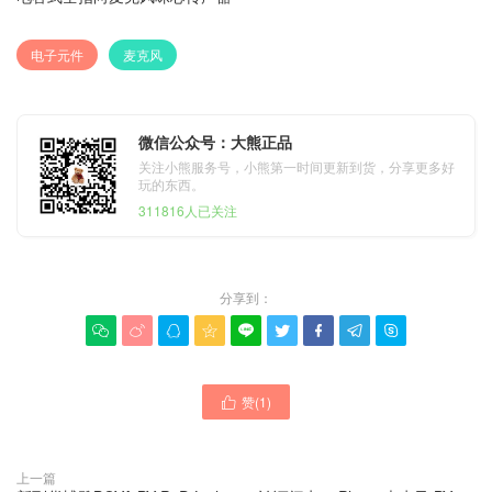
电子元件
麦克风
微信公众号：大熊正品
关注小熊服务号，小熊第一时间更新到货，分享更多好
玩的东西。
311816人已关注
分享到：









赞(
1
)

上一篇