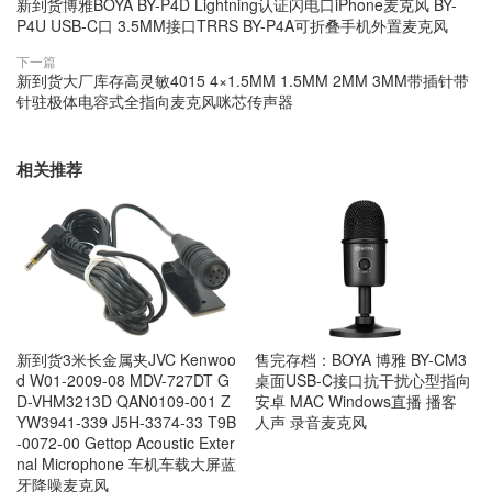
新到货博雅BOYA BY-P4D Lightning认证闪电口iPhone麦克风 BY-
P4U USB-C口 3.5MM接口TRRS BY-P4A可折叠手机外置麦克风
下一篇
新到货大厂库存高灵敏4015 4×1.5MM 1.5MM 2MM 3MM带插针带
针驻极体电容式全指向麦克风咪芯传声器
相关推荐
新到货3米长金属夹JVC Kenwoo
售完存档：BOYA 博雅 BY-CM3
d W01-2009-08 MDV-727DT G
桌面USB-C接口抗干扰心型指向
D-VHM3213D QAN0109-001 Z
安卓 MAC Windows直播 播客
YW3941-339 J5H-3374-33 T9B
人声 录音麦克风
-0072-00 Gettop Acoustic Exter
nal Microphone 车机车载大屏蓝
牙降噪麦克风