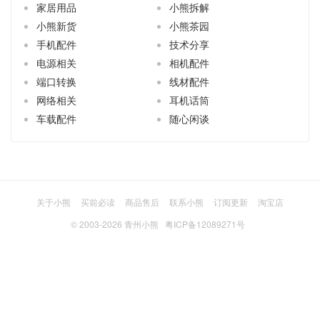
小熊新货
小熊茶园
手机配件
技术分享
电源相关
相机配件
端口转换
线材配件
网络相关
耳机话筒
车载配件
随心闲谈
关于小熊
买前必读
商品售后
联系小熊
订阅更新
淘宝店
© 2003-2026
青州小熊
粤ICP备12089271号