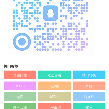
热门标签
奔跑的熊
走走看看
端口转换
USB-C
电源线
耳机
电源
USB3.0
转换线
乱七八糟
12V电源
HDMI