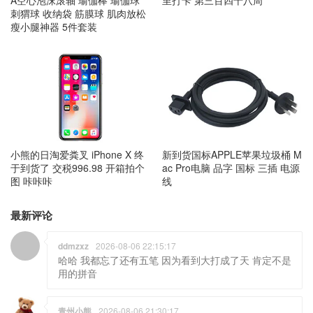
A空心泡沫滚轴 瑜伽棒 瑜伽球
里打卡 第三百四十八周
刺猬球 收纳袋 筋膜球 肌肉放松
瘦小腿神器 5件套装
小熊的日淘爱粪叉 iPhone X 终
新到货国标APPLE苹果垃圾桶 M
于到货了 交税996.98 开箱拍个
ac Pro电脑 品字 国标 三插 电源
图 咔咔咔
线
最新评论
ddmzxz
2026-08-06 22:15:17
哈哈 我都忘了还有五笔 因为看到大打成了天 肯定不是
用的拼音
青州小熊
2026-08-06 21:30:17