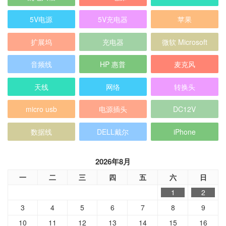
5V电源
5V充电器
苹果
扩展坞
充电器
微软 Microsoft
音频线
HP 惠普
麦克风
天线
网络
转换头
micro usb
电源插头
DC12V
数据线
DELL戴尔
iPhone
2026年8月
一
二
三
四
五
六
日
1
2
3
4
5
6
7
8
9
10
11
12
13
14
15
16