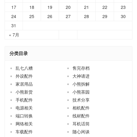
17
18
19
20
21
22
23
24
25
26
27
28
29
30
31
« 7月
分类目录
乱七八糟
售完存档
外设配件
大神请进
家居用品
小熊拆解
小熊新货
小熊茶园
手机配件
技术分享
电源相关
相机配件
端口转换
线材配件
网络相关
耳机话筒
车载配件
随心闲谈