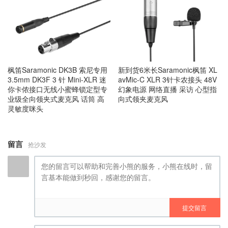
枫笛Saramonic DK3B 索尼专用
新到货6米长Saramonic枫笛 XL
3.5mm DK3F 3 针 Mini-XLR 迷
avMic-C XLR 3针卡农接头 48V
你卡侬接口无线小蜜蜂锁定型专
幻象电源 网络直播 采访 心型指
业级全向领夹式麦克风 话筒 高
向式领夹麦克风
灵敏度咪头
留言
抢沙发
提交留言