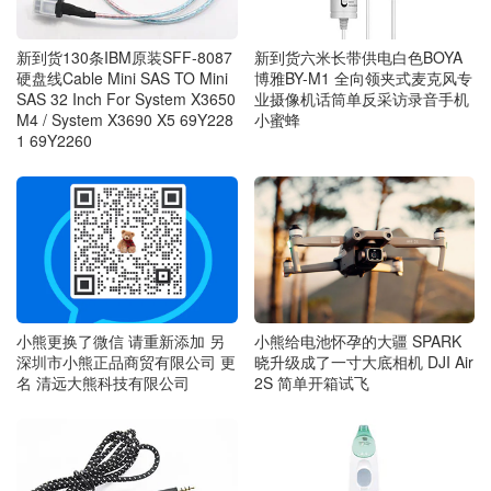
新到货130条IBM原装SFF-8087
新到货六米长带供电白色BOYA
硬盘线Cable Mini SAS TO Mini
博雅BY-M1 全向领夹式麦克风专
SAS 32 Inch For System X3650
业摄像机话筒单反采访录音手机
M4 / System X3690 X5 69Y228
小蜜蜂
1 69Y2260
小熊更换了微信 请重新添加 另
小熊给电池怀孕的大疆 SPARK
深圳市小熊正品商贸有限公司 更
晓升级成了一寸大底相机 DJI Air
名 清远大熊科技有限公司
2S 简单开箱试飞