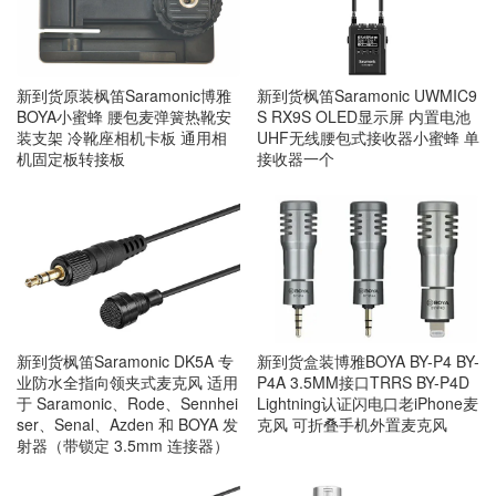
新到货原装枫笛Saramonic博雅
新到货枫笛Saramonic UWMIC9
BOYA小蜜蜂 腰包麦弹簧热靴安
S RX9S OLED显示屏 内置电池
装支架 冷靴座相机卡板 通用相
UHF无线腰包式接收器小蜜蜂 单
机固定板转接板
接收器一个
新到货枫笛Saramonic DK5A 专
新到货盒装博雅BOYA BY-P4 BY-
业防水全指向领夹式麦克风 适用
P4A 3.5MM接口TRRS BY-P4D
于 Saramonic、Rode、Sennhei
Lightning认证闪电口老iPhone麦
ser、Senal、Azden 和 BOYA 发
克风 可折叠手机外置麦克风
射器（带锁定 3.5mm 连接器）