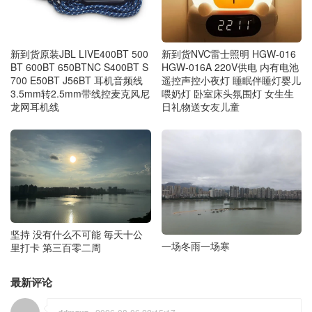
新到货原装JBL LIVE400BT 500
新到货NVC雷士照明 HGW‑016
BT 600BT 650BTNC S400BT S
HGW‑016A 220V供电 内有电池
700 E50BT J56BT 耳机音频线
遥控声控小夜灯 睡眠伴睡灯婴儿
3.5mm转2.5mm带线控麦克风尼
喂奶灯 卧室床头氛围灯 女生生
龙网耳机线
日礼物送女友儿童
坚持 没有什么不可能 毎天十公
一场冬雨一场寒
里打卡 第三百零二周
最新评论