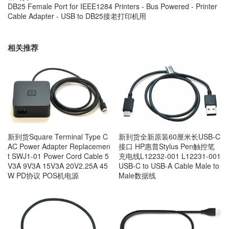
DB25 Female Port for IEEE1284 Printers - Bus Powered - Printer
Cable Adapter - USB to DB25接老打印机用
相关推荐
新到货Square Terminal Type C
新到货全新原装60厘米长USB-C
AC Power Adapter Replacemen
接口 HP惠普Stylus Pen触控笔
t SWJ1-01 Power Cord Cable 5
充电线L12232-001 L12231-001
V3A 9V3A 15V3A 20V2.25A 45
USB-C to USB-A Cable Male to
W PD协议 POS机电源
Male数据线