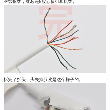
继续拆线，线芯是8股芯多组耳机线。
完
拆完了拆头，头去掉胶皮是这个样子的。