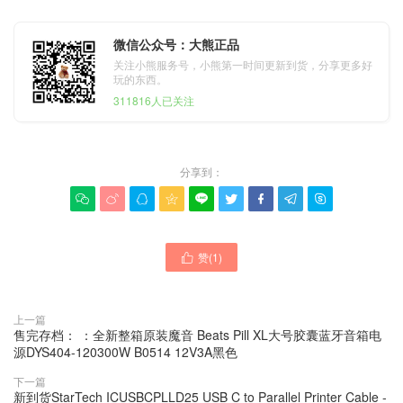
微信公众号：大熊正品
关注小熊服务号，小熊第一时间更新到货，分享更多好
玩的东西。
311816人已关注
分享到：









赞(
1
)

上一篇
售完存档： ：全新整箱原装魔音 Beats Pill XL大号胶囊蓝牙音箱电
源DYS404-120300W B0514 12V3A黑色
下一篇
新到货StarTech ICUSBCPLLD25 USB C to Parallel Printer Cable -