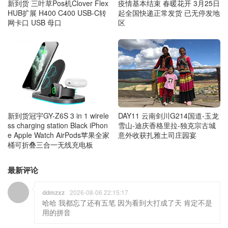
新到货 三叶草Pos机Clover Flex
疫情基本结束 春暖花开 3月25日
HUB扩展 H400 C400 USB-C转
起全国快递正常发货 已无停发地
网卡口 USB 母口
区
DAY11 云南剑川G214国道-玉龙
新到货冠宇GY-Z6S 3 in 1 wirele
雪山-迪庆香格里拉-独克宗古城
ss charging station Black iPhon
意外收获扎雅土司庄园宴
e Apple Watch AirPods苹果全家
桶可折叠三合一无线充电板
最新评论
ddmzxz
2026-08-06 22:15:17
哈哈 我都忘了还有五笔 因为看到大打成了天 肯定不是
用的拼音