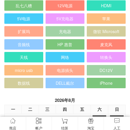
乱七八糟
12V电源
HDMI
5V电源
5V充电器
苹果
扩展坞
充电器
微软 Microsoft
音频线
HP 惠普
麦克风
天线
网络
转换头
micro usb
电源插头
DC12V
数据线
DELL戴尔
iPhone
2026年8月
一
二
三
四
五
六
日
1
2
3
4
5
6
7
8
9
熊店
帐户
结算
淘宝
人工