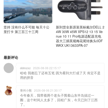
坚持 没有什么不可能 毎天十公
新到货全新原装英标戴尔DELL 2
里打卡 第三百三十三周
4W 30W 45W XPS12 13 15 Ve
nue 10 11 Pro电源适配器充电
器大三插英规梅花尾转换头0DF
WKX UK13633PA-07
最新评论
ddmzxz
2026-08-06 22:15:17
哈哈 我都忘了还有五笔 因为看到大打成了天 肯定不是
用的拼音
青州小熊
2026-08-06 21:30:17
今年春天，我带着两个老头子围着山东半岛搞过一
圈，这个时间人太多了，回程广东，今天已到了江西
了。