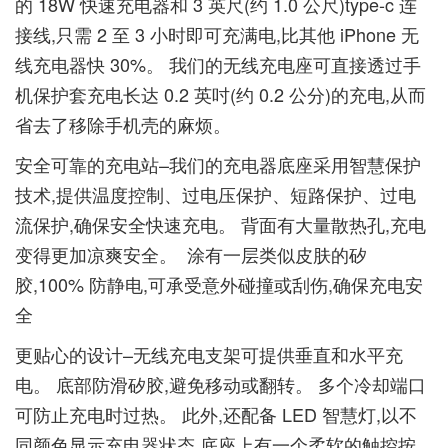
的 18W 快速充电器和 3 英尺(约 1.0 公尺)type-c 连
接线,只需 2 至 3 小时即可充满电,比其他 iPhone 无
线充电器快 30%。 我们的无线充电座可直接透过手
机保护套充电长达 0.2 英吋(约 0.2 公分)的充电,从而
省去了移除手机壳的麻烦。
安全可靠的充电站–我们的充电器底座采用智慧保护
技术,提供温度控制、过电压保护、短路保护、过电
流保护,确保安全快速充电。 背面有大量散热孔,充电
变得更加凉爽安全。 ​ 涂有一层类似皮肤的矽
胶,100% 防静电,可承受意外碰撞或刮伤,确保充电安
全
更贴心的设计–无线充电支架可提供垂直和水平充
电。 底部防滑矽胶,避免移动或翻转。 多个冷却端口
可防止充电时过热。 此外,还配备 LED 智慧灯,以不
同颜色显示充电器状态,底座上有一个柔软的触控按