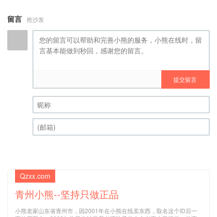
留言
抢沙发
提交留言
昵称 (必填)
(邮箱) (必填)
Qzxx.com
青州小熊--坚持只做正品
小熊老家山东省青州市，因2001年在小熊在线卖东西，取名这个ID后一