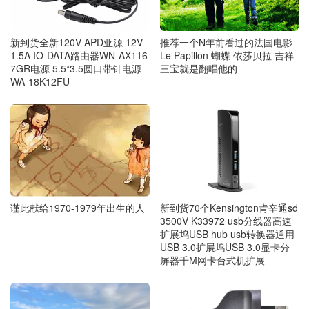
新到货全新120V APD亚源 12V
推荐一个N年前看过的法国电影
1.5A IO-DATA路由器WN-AX116
Le Papillon 蝴蝶 依莎贝拉 吉祥
7GR电源 5.5*3.5圆口带针电源
三宝就是翻唱他的
WA-18K12FU
谨此献给1970-1979年出生的人
新到货70个Kensington肯辛通sd
3500V K33972 usb分线器高速
扩展坞USB hub usb转换器通用
USB 3.0扩展坞USB 3.0显卡分
屏器千M网卡台式机扩展