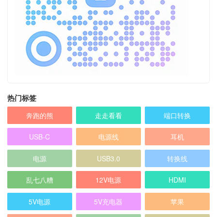
热门标签
奔跑的熊
走走看看
端口转换
USB-C
电源线
耳机
电源
USB3.0
转换线
乱七八糟
12V电源
HDMI
5V电源
5V充电器
苹果