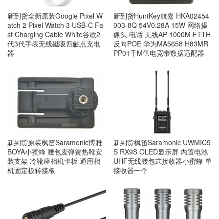
新到货全新原装Google Pixel W
新到货HuntKey航嘉 HKA02454
atch 2 Pixel Watch 3 USB-C Fa
003-8Q 54V0.28A 15W 网络摄
st Charging Cable White谷歌2
像头 电话 无线AP 1000M FTTH
代3代手表无线磁吸四触点充电
反向POE 华为MA5658 H83MR
器
PP01千M供电宽带数据适配器
新到货原装枫笛Saramonic博雅
新到货枫笛Saramonic UWMIC9
BOYA小蜜蜂 腰包麦弹簧热靴安
S RX9S OLED显示屏 内置电池
装支架 冷靴座相机卡板 通用相
UHF无线腰包式接收器小蜜蜂 单
机固定板转接板
接收器一个