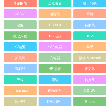
奔跑的熊
走走看看
端口转换
USB-C
电源线
耳机
电源
USB3.0
转换线
乱七八糟
12V电源
HDMI
5V电源
5V充电器
苹果
扩展坞
充电器
微软 Microsoft
音频线
HP 惠普
麦克风
天线
网络
转换头
micro usb
电源插头
DC12V
数据线
DELL戴尔
iPhone