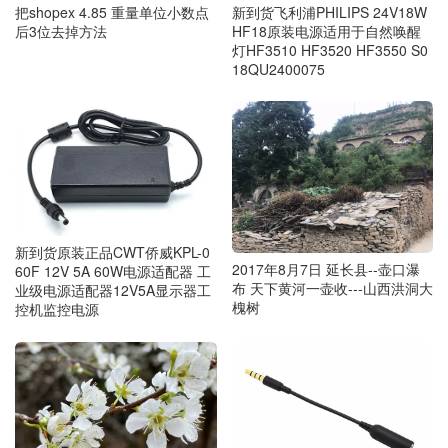
把shopex 4.85 重量单位小数点
新到货飞利浦PHILIPS 24V18W
后3位去掉方法
HF18原装电源适用于自然唤醒
灯HF3510 HF3520 HF3550 S0
18QU2400075
新到货原装正品CWT侨威KPL-0
2017年8月7日 延长县--壶口瀑
60F 12V 5A 60W电源适配器 工
布 天下黄河一壶收---山西洪洞大
业级电源适配器12V5A显示器工
槐树
控机监控电源