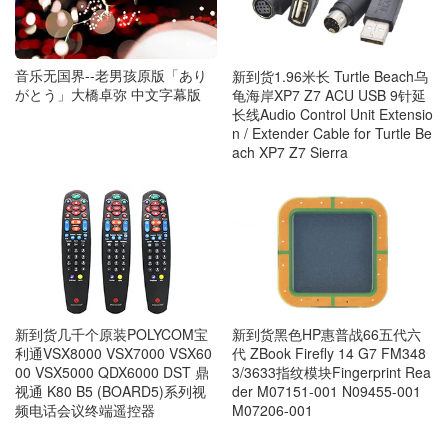
音乐无国界--老男孩原版「あり
新到货1.96米长 Turtle Beach乌
がとう」大橋卓弥 中文字幕版
龟海岸XP7 Z7 ACU USB 9针延
长线Audio Control Unit Extensio
n / Extender Cable for Turtle Be
ach XP7 Z7 Sierra
新到货几千个原装POLYCOM宝
新到货黑色HP惠普战66五代六
利通VSX8000 VSX7000 VSX60
代 ZBook Firefly 14 G7 FM348
00 VSX5000 QDX6000 DST 鼎
3/3633指纹模块Fingerprint Rea
视通 K80 B5 (BOARD5)系列视
der M07151-001 N09455-001
频电话会议终端遥控器
M07206-001