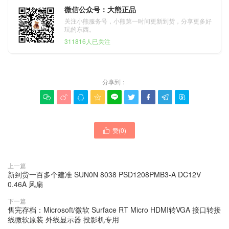
微信公众号：大熊正品
关注小熊服务号，小熊第一时间更新到货，分享更多好
玩的东西。
311816人已关注
分享到：









赞(
0
)

上一篇
新到货一百多个建准 SUN0N 8038 PSD1208PMB3-A DC12V
0.46A 风扇
下一篇
售完存档：Microsoft/微软 Surface RT Micro HDMI转VGA 接口转接
线微软原装 外线显示器 投影机专用