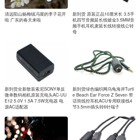
清远阳山杨梅镇冯屋的李子花开
新到货 原装正品10厘米长 3.5手
啦 广东的春天来啦
机四节音频延长线镀金3.5MM音
频手机耳机麦延长线转接线公转
母
新到货全新散装索尼SONY单反
新到货绿色编织网乌龟海岸Turtl
微单数码相机原装充电头AC-UU
e Beach Ear Force Z Seven 带
E12 5.0V 1.5A 7.5W充电器 电
话筒线控耳机ACU专用联接线4
源AC适配器
节3.5mm插头转6针端子