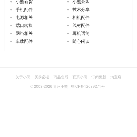
小熊新货
小熊茶园
手机配件
技术分享
电源相关
相机配件
端口转换
线材配件
网络相关
耳机话筒
车载配件
随心闲谈
关于小熊
买前必读
商品售后
联系小熊
订阅更新
淘宝店
© 2003-2026
青州小熊
粤ICP备12089271号