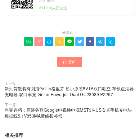
玩的东西。
311816人已关注
分享到：









赞(
0
)

上一篇
新到货散装有划痕Griffin格里芬 超小原装5V1A双口独立 车载点烟器
充电器 双口车充 Griffin Powerjolt Dual GC23089 P2257
下一篇
售完存档：原装谷歌Google电视棒电源MST3K-US安卓手机充电头
数据线5.1V850MA带线损补偿
相关推荐