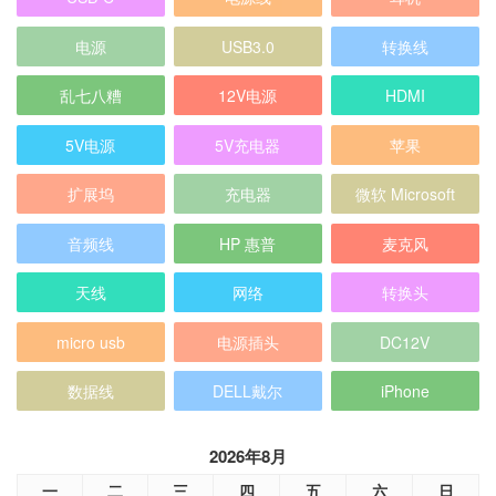
电源
USB3.0
转换线
乱七八糟
12V电源
HDMI
5V电源
5V充电器
苹果
扩展坞
充电器
微软 Microsoft
音频线
HP 惠普
麦克风
天线
网络
转换头
micro usb
电源插头
DC12V
数据线
DELL戴尔
iPhone
2026年8月
一
二
三
四
五
六
日