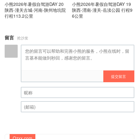
小熊2026年暑假自驾游DAY 20
小熊2026年暑假自驾游DAY 19
陕西-潼关古城-河南-陕州地坑院
陕西-渭南-潼关-岳渎公园 行程9
行程113.2公里
6公里
留言
抢沙发
提交留言
昵称 (必填)
(邮箱) (必填)
Qzxx.com