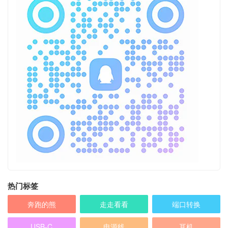
热门标签
奔跑的熊
走走看看
端口转换
USB-C
电源线
耳机