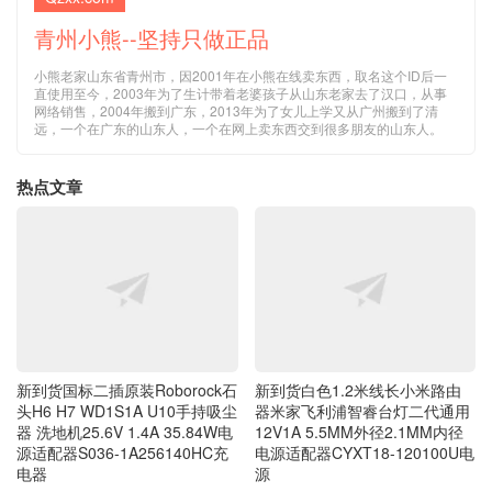
青州小熊--坚持只做正品
小熊老家山东省青州市，因2001年在小熊在线卖东西，取名这个ID后一
直使用至今，2003年为了生计带着老婆孩子从山东老家去了汉口，从事
网络销售，2004年搬到广东，2013年为了女儿上学又从广州搬到了清
远，一个在广东的山东人，一个在网上卖东西交到很多朋友的山东人。
热点文章
新到货国标二插原装Roborock石
新到货白色1.2米线长小米路由
头H6 H7 WD1S1A U10手持吸尘
器米家飞利浦智睿台灯二代通用
器 洗地机25.6V 1.4A 35.84W电
12V1A 5.5MM外径2.1MM内径
源适配器S036-1A256140HC充
电源适配器CYXT18-120100U电
电器
源