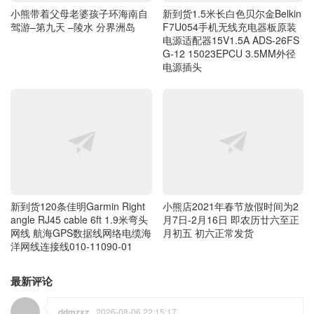
小熊带着父母老婆孩子环海南自
新到货1.5米长白色贝尔金Belkin
驾游–第九天 –陵水 分界洲岛
F7U054手机无线充电器板原装
电源适配器15V1.5A ADS-26FS
G-12 15023EPCU 3.5MM外径
电源插头
新到货120条佳明Garmin Right
小熊店2021年春节放假时间为2
angle RJ45 cable 6ft 1.9米弯头
月7日-2月16日 即农历廿六至正
网线 航海GPS数据线网络电缆海
月初五 初六正常发货
洋网线连接线010-11090-01
最新评论
ddmzxz
2026-08-06 22:15:17