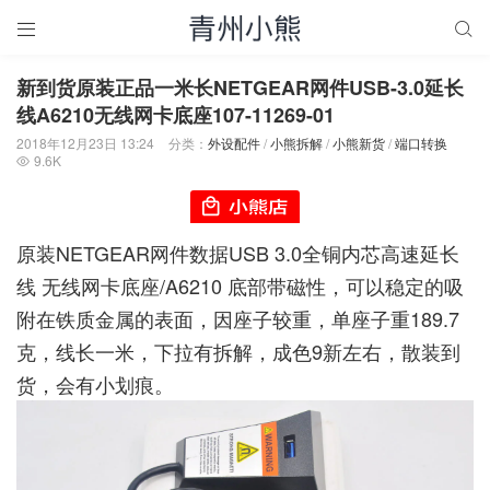


新到货原装正品一米长NETGEAR网件USB-3.0延长
线A6210无线网卡底座107-11269-01
2018年12月23日 13:24
分类：
外设配件
/
小熊拆解
/
小熊新货
/
端口转换
9.6K

原装NETGEAR网件数据USB 3.0全铜内芯高速延长
线 无线网卡底座/A6210 底部带磁性，可以稳定的吸
附在铁质金属的表面，因座子较重，单座子重189.7
克，线长一米，下拉有拆解，成色9新左右，散装到
货，会有小划痕。