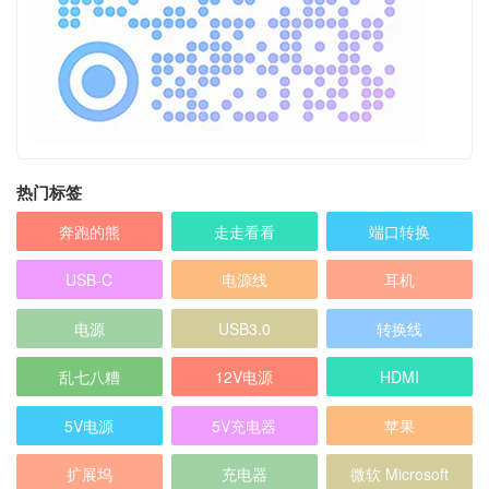
热门标签
奔跑的熊
走走看看
端口转换
USB-C
电源线
耳机
电源
USB3.0
转换线
乱七八糟
12V电源
HDMI
5V电源
5V充电器
苹果
扩展坞
充电器
微软 Microsoft