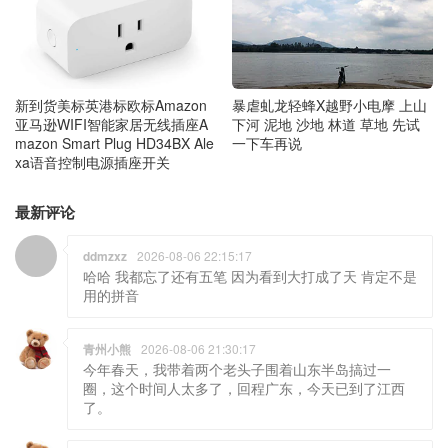
暴虐虬龙轻蜂X越野小电摩 上山
新到货美标英港标欧标Amazon
下河 泥地 沙地 林道 草地 先试
亚马逊WIFI智能家居无线插座A
一下车再说
mazon Smart Plug HD34BX Ale
xa语音控制电源插座开关
最新评论
ddmzxz
2026-08-06 22:15:17
哈哈 我都忘了还有五笔 因为看到大打成了天 肯定不是
用的拼音
青州小熊
2026-08-06 21:30:17
今年春天，我带着两个老头子围着山东半岛搞过一
圈，这个时间人太多了，回程广东，今天已到了江西
了。