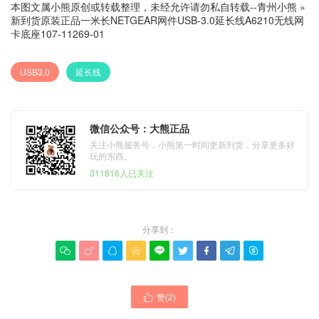
本图文属小熊原创或转载整理，未经允许请勿私自转载--
青州小熊
»
新到货原装正品一米长NETGEAR网件USB-3.0延长线A6210无线网
卡底座107-11269-01
USB3.0
延长线
微信公众号：大熊正品
关注小熊服务号，小熊第一时间更新到货，分享更多好
玩的东西。
311816人已关注
分享到：









赞(
2
)
