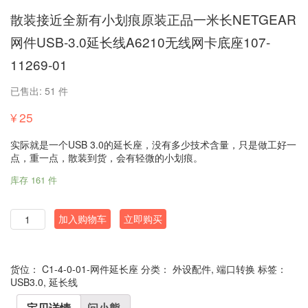
散装接近全新有小划痕原装正品一米长NETGEAR
网件USB-3.0延长线A6210无线网卡底座107-
11269-01
已售出: 51 件
¥
25
实际就是一个USB 3.0的延长座，没有多少技术含量，只是做工好一
点，重一点，散装到货，会有轻微的小划痕。
库存 161 件
数
加入购物车
立即购买
量
货位：
C1-4-0-01-网件延长座
分类：
外设配件
,
端口转换
标签：
USB3.0
,
延长线
宝贝详情
问小熊