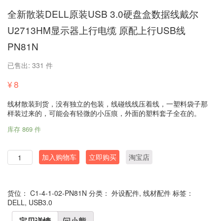
全新散装DELL原装USB 3.0硬盘盒数据线戴尔
U2713HM显示器上行电缆 原配上行USB线
PN81N
已售出: 331 件
¥
8
线材散装到货，没有独立的包装，线碰线线压着线，一塑料袋子那
样装过来的，可能会有轻微的小压痕，外面的塑料套子全在的。
库存 869 件
数
加入购物车
立即购买
淘宝店
量
货位：
C1-4-1-02-PN81N
分类：
外设配件
,
线材配件
标签：
DELL
,
USB3.0
宝贝详情
问小熊