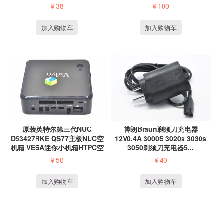
¥
38
¥
100
加入购物车
加入购物车
原装英特尔第三代NUC
博朗Braun剃须刀充电器
D53427RKE QS77主板NUC空
12V0.4A 3000S 3020s 3030s
机箱 VESA迷你小机箱HTPC空
3050剃须刀充电器5...
机...
¥
50
¥
40
加入购物车
加入购物车