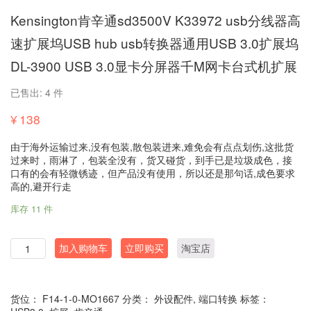
Kensington肯辛通sd3500V K33972 usb分线器高
速扩展坞USB hub usb转换器通用USB 3.0扩展坞
DL-3900 USB 3.0显卡分屏器千M网卡台式机扩展
已售出: 4 件
¥
138
由于海外运输过来,没有包装,散包装进来,难免会有点点划伤,这批货
过来时，雨淋了，包装全没有，货又碰货，到手已是垃圾成色，接
口有的会有轻微锈迹，但产品没有使用，所以还是那句话,成色要求
高的,避开行走
库存 11 件
数
加入购物车
立即购买
淘宝店
量
货位：
F14-1-0-MO1667
分类：
外设配件
,
端口转换
标签：