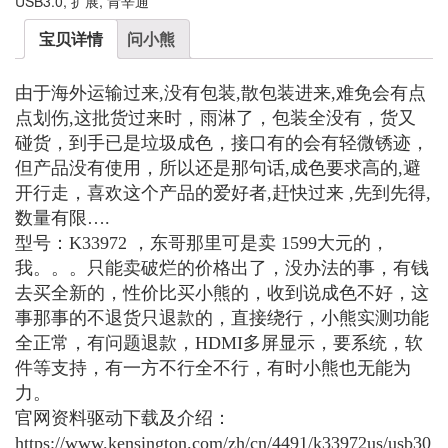
USB3.0
,
扩展
,
肯辛通
宝贝详情
问小熊
由于海外运输过来,没有包装,散包装进来,难免会有点
点划伤,这批货过来时，雨淋了，包装全没有，货又
碰货，到手已是垃圾成色，接口有的会有轻微锈迹，
但产品没有使用，所以还是那句话,成色要求高的,避
开行走，喜欢这个产品的爱好者,赶快过来 ,先到先得,
数量有限….
型号：K33972 ，东哥那里可是卖 1599大元的，
我。。。只能卖破烂的价格出了，没办法的事，有钱
去买全新的，性价比买小熊的，收到说成色不好，这
事那事的不退货只退款的，直接绕行，小熊实测功能
全正常，有问题退款，HDMI多屏显示，要系统，软
件等支持，有一方不行全不行，有时小熊也无能为
力。
官网资料驱动下载及介绍：
https://www.kensington.com/zh/cn/4491/k33972us/usb30