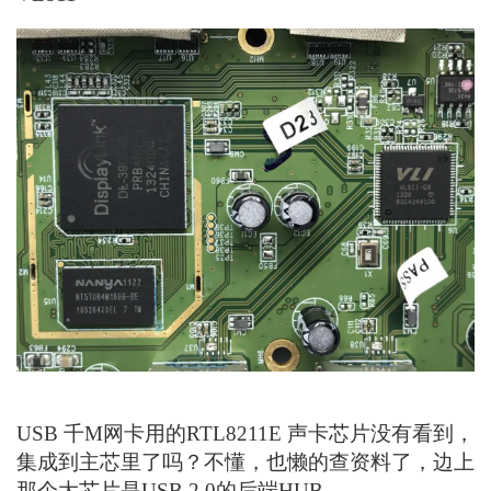
USB 千M网卡用的RTL8211E 声卡芯片没有看到，
集成到主芯里了吗？不懂，也懒的查资料了，边上
那个大芯片是USB 2.0的后端HUB