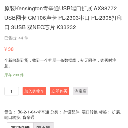
原装Kensington肯辛通USB端口扩展 AX88772
USB网卡 CM106声卡 PL-2303串口 PL-2305打印
口 3USB 双NEC芯片 K33232
已售出: 44 件
¥
38
全新散装到货，收到一个扩展一条数据线，别无附件，购买时注
意。
库存 238 件
数
加入购物车
立即购买
淘宝店
量
货位：
B6-2-1-04-肯辛通
分类：
外设配件
,
端口转换
标签：
扩展
,
端口转换
,
肯辛通
宝贝详情
问小熊