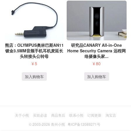
研究品CANARY All-in-One
熊店：OLYMPUS奥林巴斯AN11
Home Security Camera 远程网
镀金3.5MM音频手机耳机麦延长
络摄像头家...
头转接头公转母
¥
80
¥
5
加入购物车
加入购物车
关于小熊
买前必读
商品售后
联系小熊
订阅更新
淘宝店
© 2003-2026
青州小熊
粤ICP备12089271号