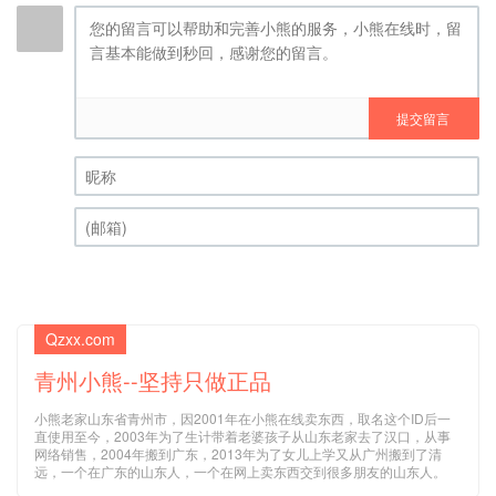
提交留言
昵称 (必填)
(邮箱) (必填)
Qzxx.com
青州小熊--坚持只做正品
小熊老家山东省青州市，因2001年在小熊在线卖东西，取名这个ID后一
直使用至今，2003年为了生计带着老婆孩子从山东老家去了汉口，从事
网络销售，2004年搬到广东，2013年为了女儿上学又从广州搬到了清
远，一个在广东的山东人，一个在网上卖东西交到很多朋友的山东人。