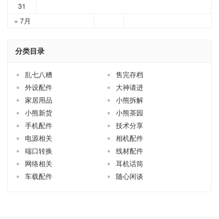
31
« 7月
分类目录
乱七八糟
售完存档
外设配件
大神请进
家居用品
小熊拆解
小熊新货
小熊茶园
手机配件
技术分享
电源相关
相机配件
端口转换
线材配件
网络相关
耳机话筒
车载配件
随心闲谈