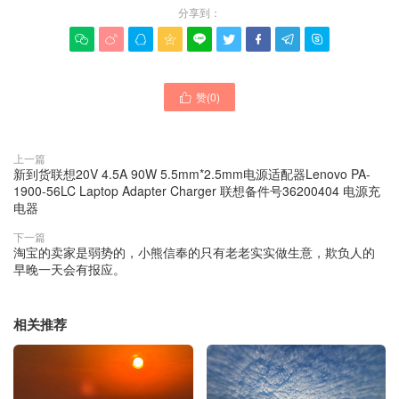
分享到：









赞(
0
)

上一篇
新到货联想20V 4.5A 90W 5.5mm*2.5mm电源适配器Lenovo PA-
1900-56LC Laptop Adapter Charger 联想备件号36200404 电源充
电器
下一篇
淘宝的卖家是弱势的，小熊信奉的只有老老实实做生意，欺负人的
早晚一天会有报应。
相关推荐