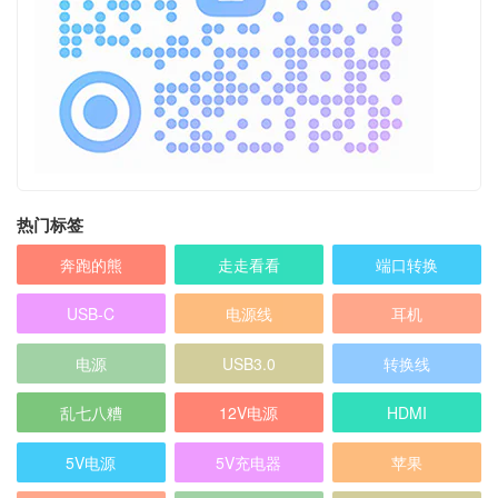
热门标签
奔跑的熊
走走看看
端口转换
USB-C
电源线
耳机
电源
USB3.0
转换线
乱七八糟
12V电源
HDMI
5V电源
5V充电器
苹果