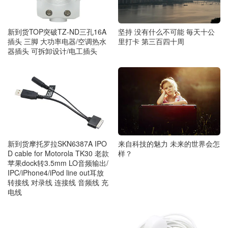
新到货TOP突破TZ-ND三孔16A
坚持 没有什么不可能 毎天十公
插头 三脚 大功率电器/空调热水
里打卡 第三百四十周
器插头 可拆卸设计/电工插头
新到货摩托罗拉SKN6387A IPO
来自科技的魅力 未来的世界会怎
D cable for Motorola TK30 老款
样？
苹果dock转3.5mm LO音频输出/
IPC/iPhone4/iPod line out耳放
转接线 对录线 连接线 音频线 充
电线