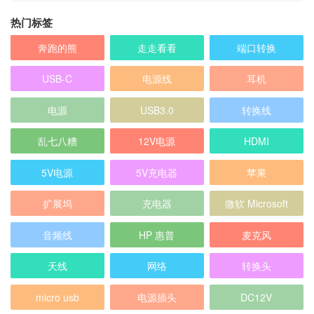
热门标签
奔跑的熊
走走看看
端口转换
USB-C
电源线
耳机
电源
USB3.0
转换线
乱七八糟
12V电源
HDMI
5V电源
5V充电器
苹果
扩展坞
充电器
微软 Microsoft
音频线
HP 惠普
麦克风
天线
网络
转换头
micro usb
电源插头
DC12V