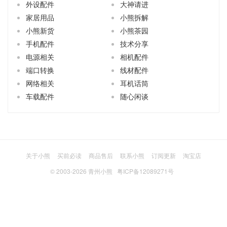
外设配件
大神请进
家居用品
小熊拆解
小熊新货
小熊茶园
手机配件
技术分享
电源相关
相机配件
端口转换
线材配件
网络相关
耳机话筒
车载配件
随心闲谈
关于小熊
买前必读
商品售后
联系小熊
订阅更新
淘宝店
© 2003-2026
青州小熊
粤ICP备12089271号