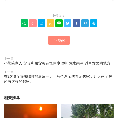
分享到：









赞(
0
)

上一篇
小熊陪家人 父母和岳父母在海南度假中 陵水南湾 适合发呆的地方
下一篇
在2018春节来临时的最后一天，写个淘宝的奇葩买家，让大家了解
还有这样的买家。
相关推荐