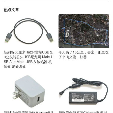
热点文章
今天骑了15公里，去棠下那里吃
新到货50厘米Razer雷蛇USB 2.
了个肉夹馍，好香
0公头转公头USB尼龙网 Male U
SB A to Male USB A 散热器 机
顶盒 老硬盘盒
新到货全新原装微软Microsoft S
新到货全新原装Chicony群光12