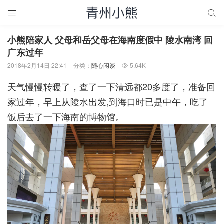


小熊陪家人 父母和岳父母在海南度假中 陵水南湾 回
广东过年
2018年2月14日 22:41
分类：
随心闲谈
5.64K

天气慢慢转暖了，查了一下清远都20多度了，准备回
家过年，早上从陵水出发,到海口时已是中午，吃了
饭后去了一下海南的博物馆。