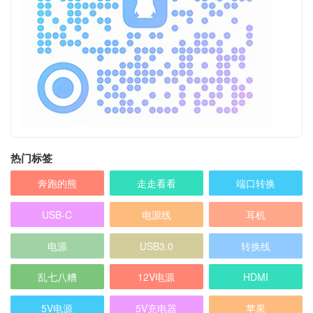
热门标签
奔跑的熊
走走看看
端口转换
USB-C
电源线
耳机
电源
USB3.0
转换线
乱七八糟
12V电源
HDMI
5V电源
5V充电器
苹果