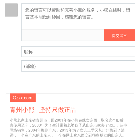
提交留言
昵称 (必填)
(邮箱) (必填)
Qzxx.com
青州小熊--坚持只做正品
小熊老家山东省青州市，因2001年在小熊在线卖东西，取名这个ID后一
直使用至今，2003年为了生计带着老婆孩子从山东老家去了汉口，从事
网络销售，2004年搬到广东，2013年为了女儿上学又从广州搬到了清
远，一个在广东的山东人，一个在网上卖东西交到很多朋友的山东人。