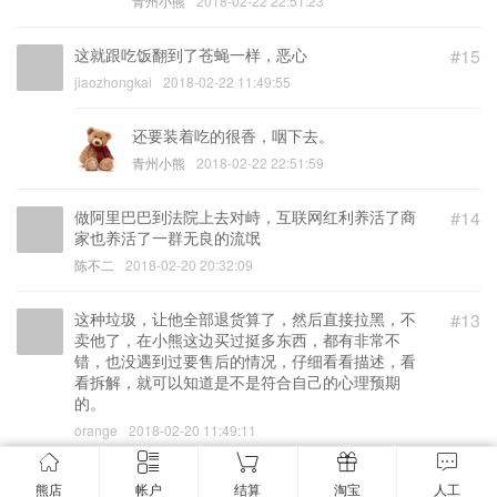
青州小熊
2018-02-22 22:51:23
这就跟吃饭翻到了苍蝇一样，恶心
#15
jiaozhongkai
2018-02-22 11:49:55
还要装着吃的很香，咽下去。
青州小熊
2018-02-22 22:51:59
做阿里巴巴到法院上去对峙，互联网红利养活了商
#14
家也养活了一群无良的流氓
陈不二
2018-02-20 20:32:09
这种垃圾，让他全部退货算了，然后直接拉黑，不
#13
卖他了，在小熊这边买过挺多东西，都有非常不
错，也没遇到过要售后的情况，仔细看看描述，看
看拆解，就可以知道是不是符合自己的心理预期
的。
orange
2018-02-20 11:49:11
没办法，做生意你会碰到各种各样的人。
熊店
帐户
结算
淘宝
人工