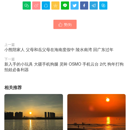









赞(
9
)

上一篇
小熊陪家人 父母和岳父母在海南度假中 陵水南湾 回广东过年
下一篇
新入手的小玩具 大疆手机狗腿 灵眸 OSMO 手机云台 2代 狗年打狗
拍娃必备利器
相关推荐