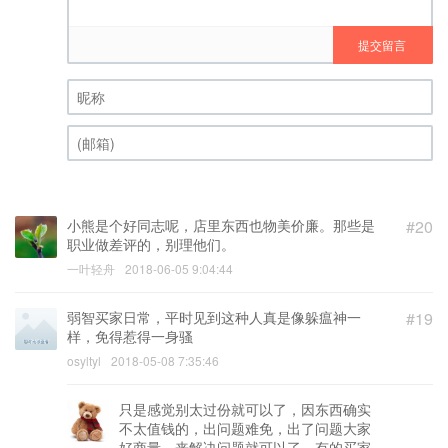
提交留言
昵称 (必填)
(邮箱) (必填)
小熊是个好同志呢，店里东西也物美价廉。那些是
#20
职业做差评的，别理他们。
一叶轻舟
2018-06-05 9:04:44
弱智买家日常，平时见到这种人真是像躲瘟神一
#19
样，免得惹得一身骚
osyltyl
2018-05-08 7:35:46
只是感觉别太过份就可以了，因东西确实
不太值钱的，出问题难免，出了问题大家
好商量，来解决问题就可以了，有的买家