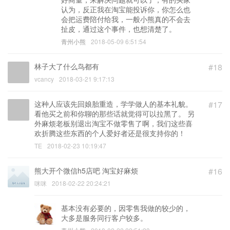
认为，反正我在淘宝能投诉你，你怎么也
会把运费陪付给我，一般小熊真的不会去
扯皮，通过这个事件，也想清楚了。
青州小熊
2018-05-09 6:51:54
林子大了什么鸟都有
#18
vcancy
2018-03-21 9:17:13
这种人应该先回娘胎重造，学学做人的基本礼貌。
#17
看他买之前和你聊的那些话就觉得可以拉黑了。 另
外麻烦老板别退出淘宝不做零售了啊，我们这些喜
欢折腾这些东西的个人爱好者还是很支持你的！
TE
2018-02-23 10:19:47
熊大开个微信h5店吧 淘宝好麻烦
#16
咪咪
2018-02-22 20:24:21
基本没有必要的，因零售我做的较少的，
大多是服务同行客户较多。