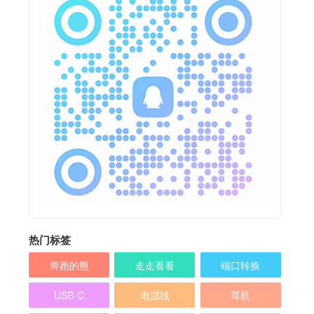
热门标签
奔跑的熊
走走看看
端口转换
USB-C
电源线
耳机