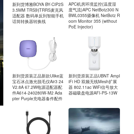
APC机房环境监控(温度湿
新到货博雅BOYA BY-CIP2S
度气流)APC NetBotz300 N
3.5MM TRS到TRRS麦克风
BWL0355摄像机 NetBotz R
适配器 数码单反到智能手机
oom Monitor 355 (without
话筒转换器转换线
PoE Injector)
新到货原装正品UBNT Ampl
新到货原装正品新款Ulike蓝
iFi HD 双频无线Mesh扩展
宝石冰点激光脱毛仪Air3 24
器 802.11ac WiFi信号放大
V2.8A 67.2W电源适配器配
器磁吸盘电源AFI-PS-13W
件A614-240280W-M2 Ada
pter Purple充电器备件配件