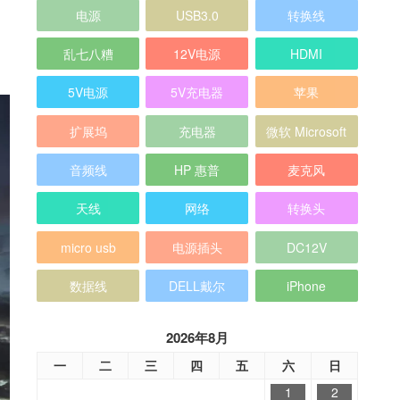
电源
USB3.0
转换线
乱七八糟
12V电源
HDMI
5V电源
5V充电器
苹果
扩展坞
充电器
微软 Microsoft
音频线
HP 惠普
麦克风
天线
网络
转换头
micro usb
电源插头
DC12V
数据线
DELL戴尔
iPhone
2026年8月
一
二
三
四
五
六
日
1
2