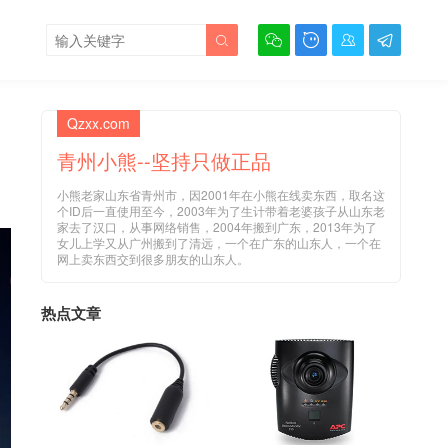





Qzxx.com
青州小熊--坚持只做正品
小熊老家山东省青州市，因2001年在小熊在线卖东西，取名这
个ID后一直使用至今，2003年为了生计带着老婆孩子从山东老
家去了汉口，从事网络销售，2004年搬到广东，2013年为了
女儿上学又从广州搬到了清远，一个在广东的山东人，一个在
网上卖东西交到很多朋友的山东人。
热点文章