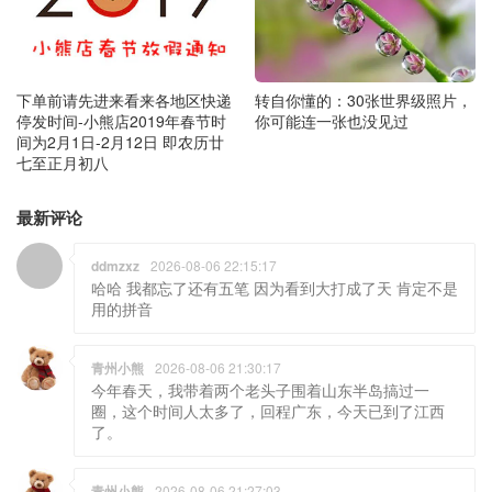
下单前请先进来看来各地区快递
转自你懂的：30张世界级照片，
停发时间-小熊店2019年春节时
你可能连一张也没见过
间为2月1日-2月12日 即农历廿
七至正月初八
最新评论
ddmzxz
2026-08-06 22:15:17
哈哈 我都忘了还有五笔 因为看到大打成了天 肯定不是
用的拼音
青州小熊
2026-08-06 21:30:17
今年春天，我带着两个老头子围着山东半岛搞过一
圈，这个时间人太多了，回程广东，今天已到了江西
了。
青州小熊
2026-08-06 21:27:03