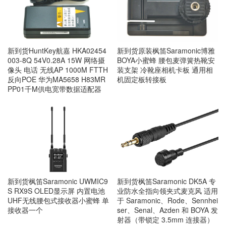
新到货HuntKey航嘉 HKA02454
新到货原装枫笛Saramonic博雅
003-8Q 54V0.28A 15W 网络摄
BOYA小蜜蜂 腰包麦弹簧热靴安
像头 电话 无线AP 1000M FTTH
装支架 冷靴座相机卡板 通用相
反向POE 华为MA5658 H83MR
机固定板转接板
PP01千M供电宽带数据适配器
新到货枫笛Saramonic UWMIC9
新到货枫笛Saramonic DK5A 专
S RX9S OLED显示屏 内置电池
业防水全指向领夹式麦克风 适用
UHF无线腰包式接收器小蜜蜂 单
于 Saramonic、Rode、Sennhei
接收器一个
ser、Senal、Azden 和 BOYA 发
射器（带锁定 3.5mm 连接器）