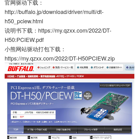
官网驱动下载：
http://buffalo.jp/download/driver/multi/dt-
h50_pciew.html
说明书下载：
https://my.qzxx.com/2022/DT-
H50:PCIEW.pdf
小熊网站驱动打包下载：
https://my.qzxx.com/2022/DT-H50PCIEW.zip