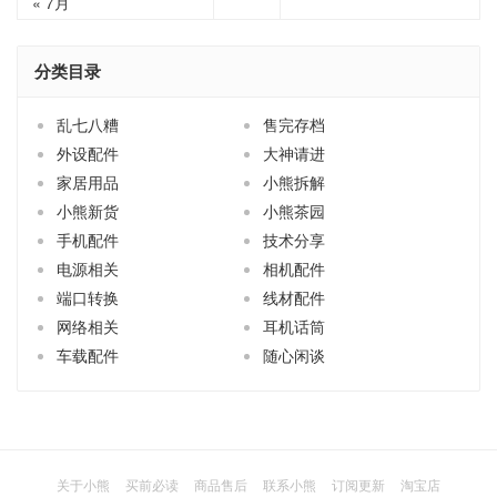
« 7月
分类目录
乱七八糟
售完存档
外设配件
大神请进
家居用品
小熊拆解
小熊新货
小熊茶园
手机配件
技术分享
电源相关
相机配件
端口转换
线材配件
网络相关
耳机话筒
车载配件
随心闲谈
关于小熊
买前必读
商品售后
联系小熊
订阅更新
淘宝店