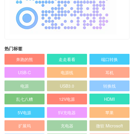
热门标签
奔跑的熊
走走看看
端口转换
USB-C
电源线
耳机
电源
USB3.0
转换线
乱七八糟
12V电源
HDMI
5V电源
5V充电器
苹果
扩展坞
充电器
微软 Microsoft